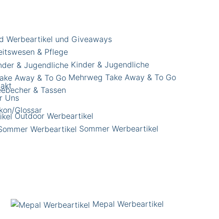
d Werbeartikel und Giveaways
itswesen & Pflege
Kinder & Jugendliche
Mehrweg Take Away & To Go
takt
eebecher & Tassen
r Uns
kon/Glossar
Outdoor Werbeartikel
Sommer Werbeartikel
Mepal Werbeartikel