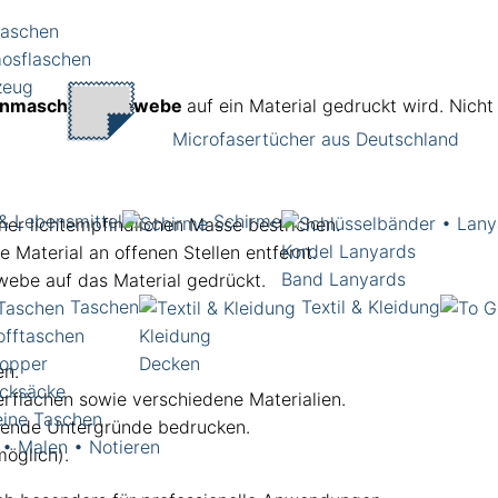
laschen
osflaschen
zeug
inmaschiges Gewebe
auf ein Material gedruckt wird. Nich
Microfasertücher aus Deutschland
& Lebensmittel
Schirme
er lichtempfindlichen Masse bestrichen.
Kordel Lanyards
 Material an offenen Stellen entfernt.
Band Lanyards
ebe auf das Material gedrückt.
Taschen
Textil & Kleidung
offtaschen
Kleidung
opper
Decken
en.
cksäcke
erflächen sowie verschiedene Materialien.
eine Taschen
rende Untergründe bedrucken.
 • Malen • Notieren
möglich).