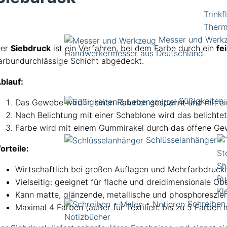
Trinkf
Therm
Messer und Werk
Der
Siebdruck
ist ein Verfahren, bei dem Farbe durch ein
fe
Handwerkermesser aus Deutschland
arbundurchlässige Schicht abgedeckt.
blauf:
Süßigkeiten 
Das Gewebe wird in einen Rahmen gespannt und mit ein
Nach Belichtung mit einer Schablone wird das belichtete
Farbe wird mit einem Gummirakel durch das offene Gew
Schlüsselanhänger
orteile:
St
Sh
Wirtschaftlich bei großen Auflagen und Mehrfarbdruck
Ru
Vielseitig: geeignet für flache und dreidimensionale Ob
Kl
Kann matte, glänzende, metallische und phosphoreszie
Schreiben
Maximal 4 Farben (außer für Textilien: bis zu 5 Farben 
Notizbücher