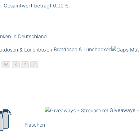
er Gesamtwert beträgt 0,00 €.
nken in Deutschland
Brotdosen & Lunchboxen
W
X
Y
Z
Giveaways - 
Flaschen