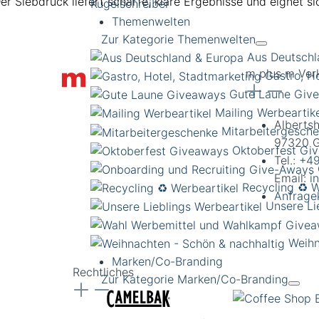
er Siebdruck liefert scharfe, klare Ergebnisse und eignet 
Kugelschreiber
Themenwelten
Zur Kategorie Themenwelten
Aus Deutschl
m plus m Ver
Gastro, H
Gute Laune Giv
Mailing Werbeartik
Alberts
Mitarbeitergesch
97320 G
Oktoberfest Gi
Tel.:
+49
Email:
i
Recycling ♻️ W
Anfrage
Unsere Li
Weihn
Marken/Co-Branding
Rechtliches
Zur Kategorie Marken/Co-Branding