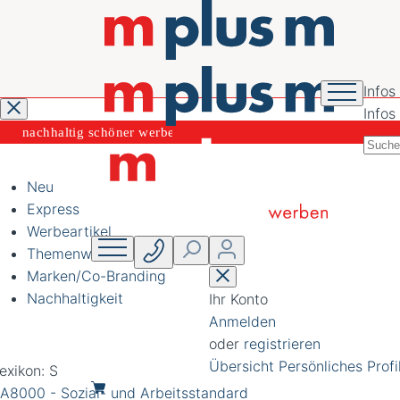
Infos
Infos
nachhaltig schöner
werben
Neu
Express
Werbeartikel
Themenwelten
Marken/Co-Branding
Nachhaltigkeit
Ihr Konto
Anmelden
oder
registrieren
Übersicht
Persönliches Profi
exikon: S
A8000 - Sozial- und Arbeitsstandard