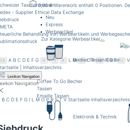
chweizer Taschenmesser
0,00 €
Warenkorb enthält 0 Positionen. D
edex - Supplier Ethical Data Exchange
Neu
iebdruck
Express
SMETA
Werbeartikel
teuerliche Behandlung von Werbeartikeln und Werbegesche
Zur Kategorie Werbeartikel
ublimationsdruck
Becher Tassen Gläser
A
B
C
D
E
F
G
I
L
M
O
P
R
S
T
V
0-9
H
J
K
N
Q
U
tartseite
|
Inhaltsverzeichnis
Lexikon Navigation
Coffee To Go Becher
exikon Navigation
Tassen
Emaille Tassen
A
B
C
D
E
F
G
I
L
M
O
P
R
S
T
V
Startseite
Inhaltsverzeichnis
Elektronik & Technik
Siebdruck