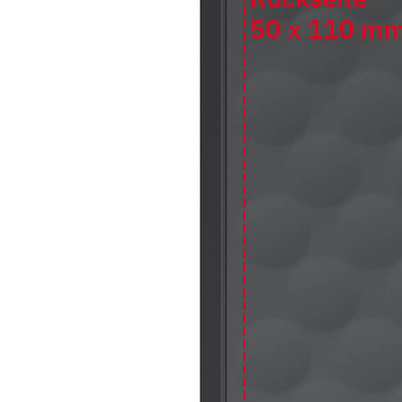
rm Fuel Series 5 Powerbank in Schwarz mit 10.000 mAh
azität und optionalem Logo-Druck für Werbezwecke