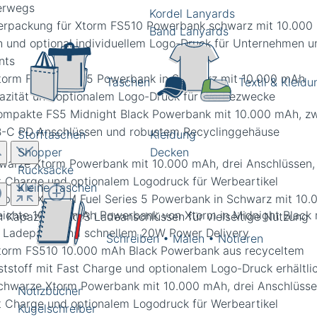
Kordel Lanyards
Band Lanyards
Taschen
Textil & Kleidu
Stofftaschen
Kleidung
Shopper
Decken
warze Xtorm Powerbank mit 10.000 mAh, drei Anschlüssen,
Rucksäcke
t Charge und optionalem Logodruck für Werbeartikel
Kleine Taschen
Schreiben • Malen • Notieren
Notizbücher
Kugelschreiber