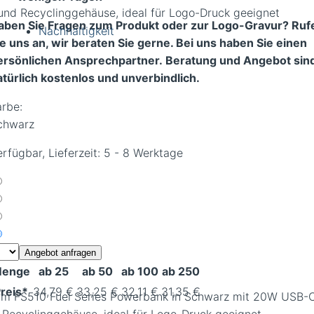
aben Sie Fragen zum Produkt oder zur Logo-Gravur? Ruf
Nachhaltigkeit
ie uns an, wir beraten Sie gerne. Bei uns haben Sie einen
ersönlichen Ansprechpartner.
Beratung und Angebot sin
atürlich kostenlos und unverbindlich.
arbe:
chwarz
rfügbar, Lieferzeit: 5 - 8 Werktage
Angebot anfragen
enge
ab 25
ab 50
ab 100
ab 250
reis*
34,79 €
33,25 €
32,11 €
31,35 €
rm FS510 Fuel Series Powerbank in Schwarz mit 20W USB-