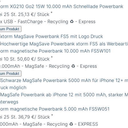
torm XG210 Go2 15W 10.000 mAh Schnelllade Powerbank
*
ei 25 St. 25,13 €/ Stück
 x USB - FastCharge - Recycling ♻️ - Express
um Produkt
torm magnetische Powerbank 10.000 mAh FS5W101
*
ei 10 St. 50,60 €/ Stück
0.000mAh - MagSafe - Recycling ♻️ - Express
um Produkt
torm magnetische Powerbank 5.000 mAh FS5W051
*
ei 25 St. 36,79 €/ Stück
.000mAh - MagSafe - Recycling ♻️ - EXPRESS