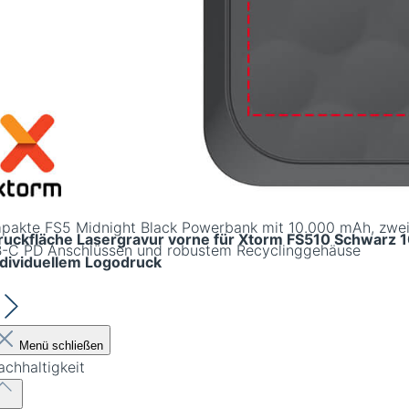
pakte FS5 Midnight Black Powerbank mit 10.000 mAh, zwe
ruckfläche Lasergravur vorne für Xtorm FS510 Schwarz
-C PD Anschlüssen und robustem Recyclinggehäuse
ndividuellem Logodruck
Menü schließen
achhaltigkeit