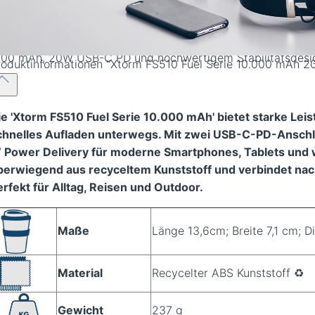
rm FS510 10.000 mAh Powerbank mit 20W Fast Charge US
- in vier verschiedenen Farben
roduktinformationen
"Xtorm FS510 Fuel Serie 10.000 mAh 2
ie 'Xtorm FS510 Fuel Serie 10.000 mAh' bietet starke Leis
chnelles Aufladen unterwegs. Mit zwei USB-C-PD-Anschlü
 Power Delivery für moderne Smartphones, Tablets und 
berwiegend aus recyceltem Kunststoff und verbindet nachh
erfekt für Alltag, Reisen und Outdoor.
Maße
Länge 13,6cm; Breite 7,1 cm; D
Material
Recycelter ABS Kunststoff ♻️
Gewicht
237 g