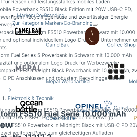
Marken/Co-Branding
Zur Kategorie Marken/Co-Branding
CamelBak
Coffee Shop
Mepal Werbeartikel
Mol
Elektronik & Technik
Opinel
stungsstarke Xtorm FS510 Powerbank in Schwarz mit 10.00
torm FS510 Fuel Serie 10.000 mAh
 und 20W USB-C PD für Schnellladen unterwegs
Ocean Bottle
20W