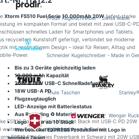
rt.-Nr.
11212.2
ie
Xtorm FS510 Fuel Serie 10.000mAh 20W
liefert starke
Prodir Kugelschreiber - Swiss Made
eistung im kompakten Format und bietet mit zwei USB-C-P
nschlüssen schnelles Laden für Smartphones und Tablets.
us recyceltem Kunststoff gefertigt, verbindet sie moderne
ptik mit nachhaltigem Design – ideal für Reisen, Alltag und
obile-Power.
Schneider Kugelschreiber - Made in G
Bis zu 3 Geräte gleichzeitig laden
10.000 mAh Kapazität
20W & 18W USB-C Schnellladefunktion
18W USB-A PD
Thule Taschen
Stanley®
Flugzeugtauglich
LED-Anzeige mit Batteriestatus
Aus Recycling ♻️ Material
Wenger Ruck
rke FS510 Powerbank in Midnight Black mit USB-C PD 20W
Logo Gravur ab 10 Stück
i weiteren Ports zum gleichzeitigen Aufladen
Werbeartikel EXPRESS Produktion mit Logo in
Victorinox
wenigen Tagen