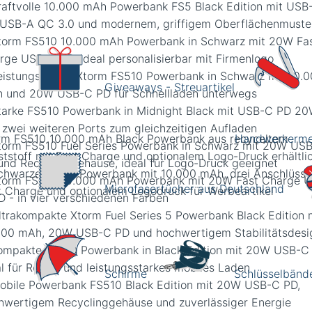
Giveaways - Streuartikel
rm FS510 10.000 mAh Black Powerbank aus recyceltem
Handwerkerme
ststoff mit Fast Charge und optionalem Logo-Druck erhältli
Microfasertücher aus Deutschland
Schirme
Schlüsselbänd