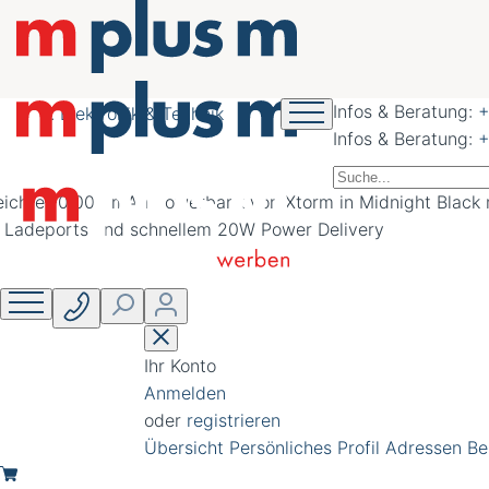
nachhaltig schöner
werben
Infos & Beratung:
+
Elektronik & Technik
Infos & Beratung:
+
Ihr Konto
Anmelden
oder
registrieren
Übersicht
Persönliches Profil
Adressen
Be