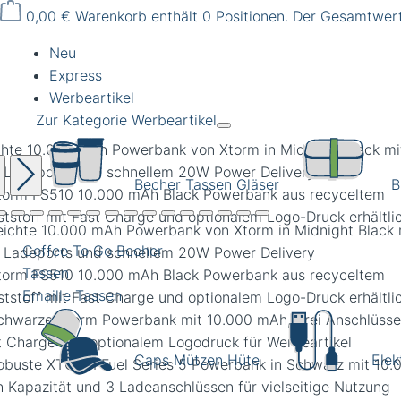
0,00 €
Warenkorb enthält 0 Positionen. Der Gesamtwert
Neu
Express
Werbeartikel
Zur Kategorie Werbeartikel
chte 10.000 mAh Powerbank von Xtorm in Midnight Black mi
i Ladeports und schnellem 20W Power Delivery
Becher Tassen Gläser
B
Coffee To Go Becher
Tassen
Emaille Tassen
Caps Mützen Hüte
Elek