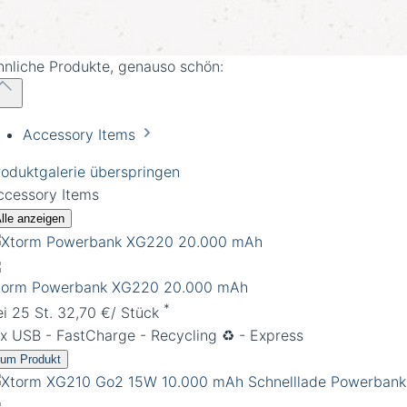
hnliche Produkte, genauso schön:
Accessory Items
roduktgalerie überspringen
ccessory Items
lle anzeigen
torm Powerbank XG220 20.000 mAh
*
ei 25 St. 32,70 €/ Stück
 x USB - FastCharge - Recycling ♻️ - Express
um Produkt