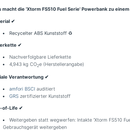
 macht die '
Xtorm FS510 Fuel Serie' Powerbank
zu einem
rial ✔︎
Recycelter ABS Kunststoff ♻️
erkette ✔︎
Nachverfolgbare Lieferkette
4,943 kg CO
e (Herstellerangabe)
2
iale Verantwortung ✔︎
amfori
BSCI
auditiert
GRS
zertifizierter Kunststoff
-of-Life ✔︎
Weitergeben statt wegwerfen: Intakte 'Xtorm FS510 Fue
Gebrauchsgerät weitergeben