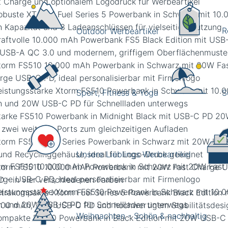
R
Outdoor Werbeartikel
Sport, Fitness & Yoga
S
Unsere Lieblings Werbeartikel
rm FS510 10.000 mAh Powerbank in Schwarz mit 20W Fast
rge USB-C PD, ideal personalisierbar mit Firmenlogo
Weihnachten - Schön & nachhaltig