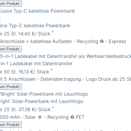
um Produkt
uice Typ-C kabellose Powerbank
*
ei 25 St. 14,40 €/ Stück
 Anschlüsse + kabellose Aufladen - Recycling ♻️ - Express
um Produkt
-in-1 Ladekabel mit Datentransfer
*
ei 50 St. 16,13 €/ Stück
it 5 Anschlüssen - Datenübertragung - Logo Druck ab 25 S
um Produkt
Bright' Solar-Powerbank mit Leuchtlogo
*
ei 25 St. 37,38 €/ Stück
.000 mAh - Solar ☀️ - Recycling ♻️ PET
um Produkt