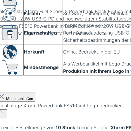
rakompakte Xtorm Fuel Series 5 Powerbank Black Edition mi
Farben
Schwarz, Salbeigrün, Hellblau
000 mAh, 20W USB-C PD und hochwertigem Stabilitätsdesi
3 USB Anschlüsse; 10.000 mA
Eigenschaften
Port; Schnellaufladung USB-C 
Sicherheitsbestimmungen der F
Herkunft
China. Bedruckt in der EU
Als Werbeartikel mit Logo Dru
Mindestmenge
Produktion mit Ihrem Logo i
Menü schließen
achhaltige Xtorm Powerbank FS510 mit Logo bedrucken
b einer Bestellmenge von
10 Stück
können Sie die
'Xtorm F