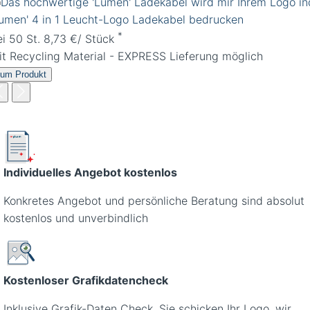
Lumen' 4 in 1 Leucht-Logo Ladekabel bedrucken
*
ei 50 St. 8,73 €/ Stück
it Recycling Material - EXPRESS Lieferung möglich
um Produkt
Individuelles Angebot kostenlos
Konkretes Angebot und persönliche Beratung sind absolut
kostenlos und unverbindlich
Kostenloser Grafikdatencheck
Inklusive Grafik-Daten Check. Sie schicken Ihr Logo, wir