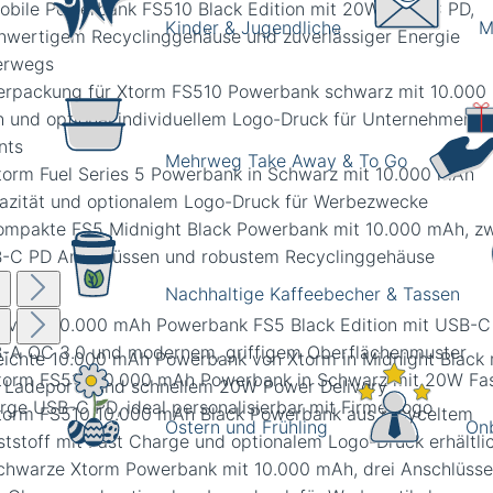
Kinder & Jugendliche
M
Mehrweg Take Away & To Go
Nachhaltige Kaffeebecher & Tassen
ftvolle 10.000 mAh Powerbank FS5 Black Edition mit USB-C
-A QC 3.0 und modernem, griffigem Oberflächenmuster
Ostern und Frühling
Onb