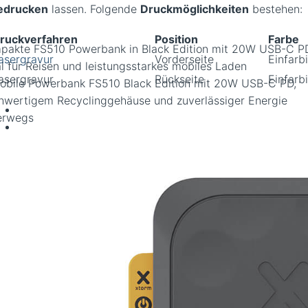
edrucken
lassen. Folgende
Druckmöglichkeiten
bestehen:
ruckverfahren
Position
Farbe
pakte FS510 Powerbank in Black Edition mit 20W USB-C P
asergravur
Vorderseite
Einfarb
al für Reisen und leistungsstarkes mobiles Laden
asergravur
Rückseite
Einfarb