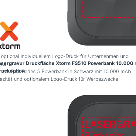
packung für Xtorm FS510 Powerbank schwarz mit 10.000 
 optional individuellem Logo-Druck für Unternehmen und
asergravur Druckfläche Xtorm FS510 Powerbank 10.000
nts
ruckoption