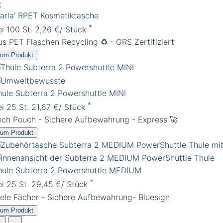
Carla' RPET Kosmetiktasche
*
ei 100 St. 2,26 €/ Stück
us PET Flaschen Recycling ♻️ - GRS Zertifiziert
um Produkt
hule Subterra 2 Powershuttle MINI
*
ei 25 St. 21,67 €/ Stück
ech Pouch - Sichere Aufbewahrung - Express 🚀
um Produkt
hule Subterra 2 Powershuttle MEDIUM
*
ei 25 St. 29,45 €/ Stück
iele Fächer - Sichere Aufbewahrung- Bluesign
um Produkt