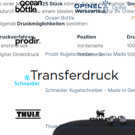
b einer Menge von
25 Stück
können Sie die nachhaltige
'Sm
Opinel
adurch wird sie zu einem idealen
Werbeartikel
für Ihr Unte
Ocean Bottle
olgende
Druckmöglichkeiten
bestehen:
ruckverfahren
Position
Dru
ransferdruck
Vorderseite
10
Prodir Kugelschreiber - Swiss Made
igital-Direktdruck
Vorderseite
10
Schneider Kugelschreiber - Made in G
Thule Taschen
Stanley®