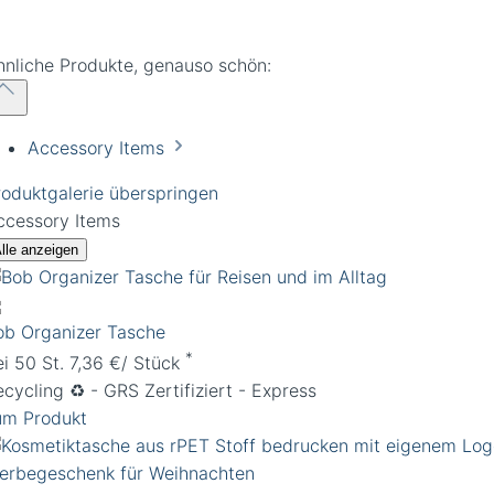
hnliche Produkte, genauso schön:
Accessory Items
roduktgalerie überspringen
ccessory Items
lle anzeigen
ob Organizer Tasche
*
ei 50 St. 7,36 €/ Stück
cycling ♻️ - GRS Zertifiziert - Express
um Produkt