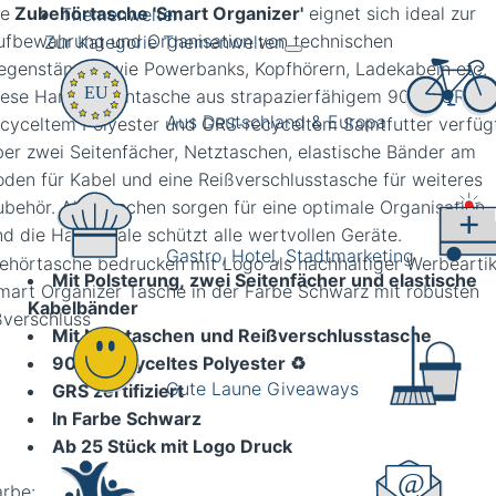
ie
Zubehörtasche 'Smart Organizer'
eignet sich ideal zur
Themenwelten
ufbewahrung und Organisation von technischen
Zur Kategorie Themenwelten
egenständen wie Powerbanks, Kopfhörern, Ladekabeln etc.
iese Hartschalentasche aus strapazierfähigem 900D-
GRS
-
Aus Deutschland & Europa
ecyceltem Polyester und GRS-recyceltem Samtfutter verfüg
ber zwei Seitenfächer, Netztaschen, elastische Bänder am
oden für Kabel und eine Reißverschlusstasche für weiteres
ubehör. Alle Taschen sorgen für eine optimale Organisation
nd die Hartschale schützt alle wertvollen Geräte.
Gastro, Hotel, Stadtmarketing
ehörtasche bedrucken mit Logo als nachhaltiger Werbeartik
Mit Polsterung,
zwei Seitenfächer und elastische
Kabelbänder
Mit Netztaschen
und Reißverschlusstasche
900D recyceltes Polyester
♻️
Gute Laune Giveaways
GRS zertifiziert
In Farbe Schwarz
Ab 25 Stück mit Logo Druck
arbe: