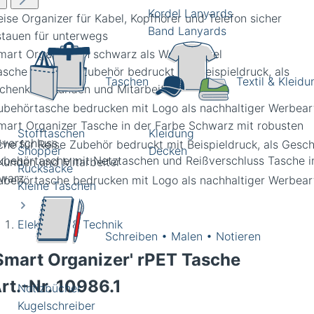
Kordel Lanyards
Band Lanyards
Taschen
Textil & Kleidu
Stofftaschen
Kleidung
che für Reise Zubehör bedruckt mit Beispieldruck, als Gesc
Shopper
Decken
 Kunden und Mitarbeiter
Rucksäcke
Kleine Taschen
Elektronik & Technik
Schreiben • Malen • Notieren
Smart Organizer' rPET Tasche
rt.-Nr.
10986.1
Notizbücher
Kugelschreiber