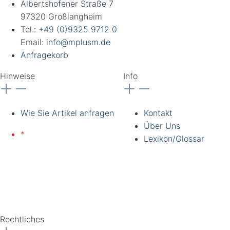
Albertshofener Straße 7
97320 Großlangheim
Tel.:
+49 (0)9325 9712 0
Email:
info@mplusm.de
Anfragekorb
Hinweise
Info
Wie Sie Artikel anfragen
Kontakt
Über Uns
*
Lieferung nur an
Lexikon/Glossar
gewerbliche Kunden und
Institutionen. Alle Preise
zzgl. Ust. Preise
unverbindlich. Irrtümer
vorbehalten.
Rechtliches