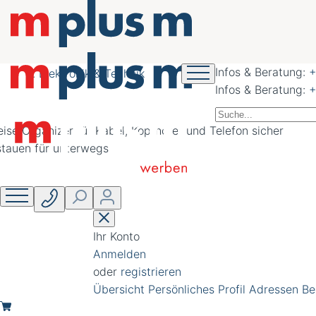
nachhaltig schöner
werben
Infos & Beratung:
+
Elektronik & Technik
Infos & Beratung:
+
Ihr Konto
Anmelden
oder
registrieren
Übersicht
Persönliches Profil
Adressen
Be