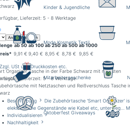
chwarz
Kinder & Jugendliche
M
rfügbar, Lieferzeit: 5 - 8 Werktage
Angebot anfragen
Mode Kosmetik Textil
M
enge
ab 50
ab 100
ab 250
ab 500
ab 1000
reis*
9,91 €
9,40 €
8,95 €
8,78 €
9,85 €
 Zzgl. USt und Druckkosten etc.
rt Organizer Tasche in der Farbe Schwarz mit robusten
Mitarbeitergeschenke
N
ßverschluss
rfügbar, Lieferzeit: 5 - 8 Werktage
Beschreibung
Die Zubehörtasche 'Smart Organizer' ist
elektronische Gegenstände wie Kabel etc, unterweg…
M
Oktoberfest Giveaways
Individualisieren
Nachhaltigkeit