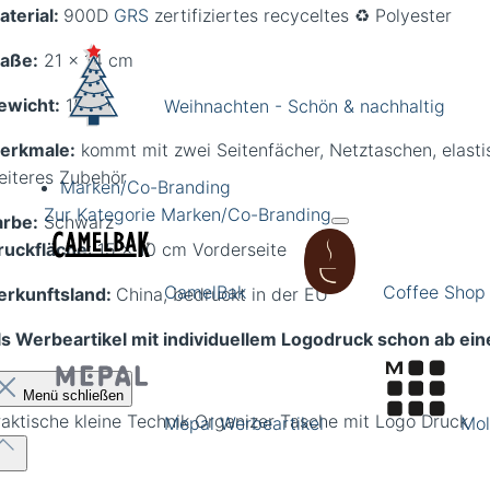
aterial:
900D
GRS
zertifiziertes recyceltes ♻️ Polyester
aße:
21 x 14 cm
ewicht:
150 g
Weihnachten - Schön & nachhaltig
erkmale:
kommt mit zwei Seitenfächer, Netztaschen, elasti
eiteres Zubehör
Marken/Co-Branding
Zur Kategorie Marken/Co-Branding
arbe:
Schwarz
ruckfläche
: 15 x 10 cm Vorderseite
CamelBak
Coffee Shop
erkunftsland:
China, bedruckt in der EU
ls Werbeartikel mit individuellem Logodruck schon ab ei
Menü schließen
raktische kleine Technik Organizer Tasche mit Logo Druck
Mepal Werbeartikel
Mol