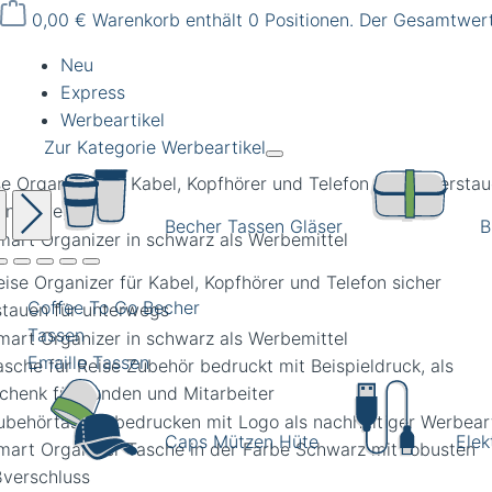
0,00 €
Warenkorb enthält 0 Positionen. Der Gesamtwert
Neu
Express
Werbeartikel
Zur Kategorie Werbeartikel
se Organizer für Kabel, Kopfhörer und Telefon sicher versta
 unterwegs
Becher Tassen Gläser
B
Coffee To Go Becher
Tassen
Emaille Tassen
Caps Mützen Hüte
Elek