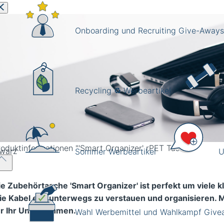
Onboarding und Recruiting Give-Aways
Recycling ♻️ Werbeartikel
ehörtasche mit Netztaschen und Reißverschluss Tasche in
roduktinformationen
"'Smart Organizer' rPET Tasche"
warz
Sommer Werbeartikel
U
ie Zubehörtasche 'Smart Organizer' ist perfekt um viele 
ie Kabel etc, unterwegs zu verstauen und organisieren. M
ür Ihr Unternehmen.
Wahl Werbemittel und Wahlkampf Giv