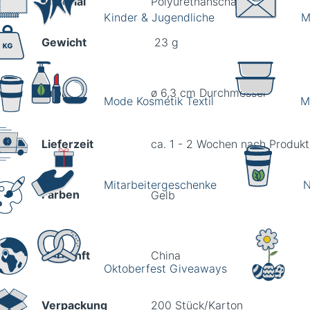
Material
Polyurethanschaum
Kinder & Jugendliche
M
Gewicht
23 g
Größe
ø 6,3 cm Durchmesser
Mode Kosmetik Textil
M
Lieferzeit
ca. 1 - 2 Wochen nach Produkt
Mitarbeitergeschenke
N
Farben
Gelb
Herkunft
China
Oktoberfest Giveaways
Verpackung
200 Stück/Karton