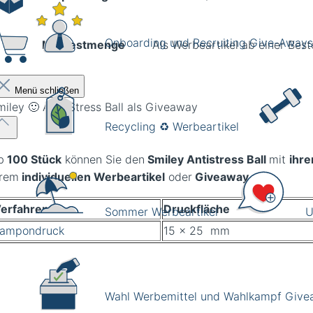
Onboarding und Recruiting Give-Aways
Mindestmenge
Als Werbeartikel ab einer Best
Menü schließen
miley 🙂 Anti-Stress Ball als Giveaway
Recycling ♻️ Werbeartikel
b
100 Stück
können Sie den
Smiley Antistress Ball
mit
ihr
hrem
individuellen Werbeartikel
oder
Giveaway.
erfahren
Druckfläche
Sommer Werbeartikel
U
ampondruck
15 x 25 mm
Wahl Werbemittel und Wahlkampf Giv