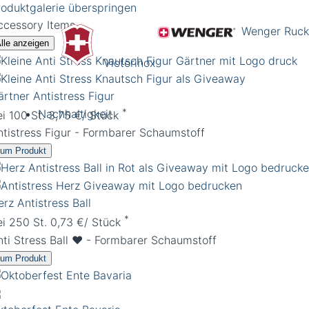
roduktgalerie überspringen
ccessory Items
Wenger Ruck
lle anzeigen
Victorinox
ärtner Antistress Figur
*
Nachhaltigkeit
ei 100 St. 3,75 €/ Stück
ntistress Figur - Formbarer Schaumstoff
um Produkt
rz Antistress Ball
*
ei 250 St. 0,73 €/ Stück
nti Stress Ball ♥️ - Formbarer Schaumstoff
um Produkt