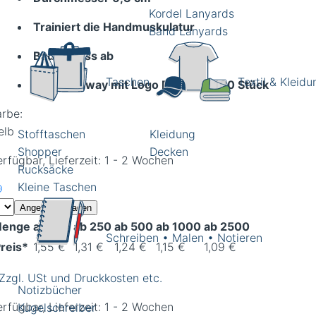
Kordel Lanyards
Trainiert die Handmuskulatur
Band Lanyards
Baut Stress ab
Taschen
Textil & Kleidu
Als Giveaway mit Logo Druck ab 100 Stück
arbe:
elb
Stofftaschen
Kleidung
Shopper
Decken
rfügbar, Lieferzeit: 1 - 2 Wochen
Rucksäcke
Kleine Taschen
Angebot anfragen
enge
ab 100
ab 250
ab 500
ab 1000
ab 2500
Schreiben • Malen • Notieren
reis*
1,55 €
1,31 €
1,24 €
1,15 €
1,09 €
 Zzgl. USt und Druckkosten etc.
Notizbücher
rfügbar, Lieferzeit: 1 - 2 Wochen
Kugelschreiber