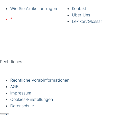
Wie Sie Artikel anfragen
Kontakt
Über Uns
*
Lieferung nur an
Lexikon/Glossar
gewerbliche Kunden und
Institutionen. Alle Preise
zzgl. Ust. Preise
unverbindlich. Irrtümer
vorbehalten.
Rechtliches
Rechtliche Vorabinformationen
AGB
Impressum
Cookies-Einstellungen
Datenschutz