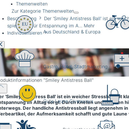
Themenwelten
Zur Kategorie Themenwelten
Beschreibung
Der 'Smiley Antistress Ball' ist ein wei
spielerisch für Entspannung im A…
Mehr
Aus Deutschland & Europa
Individualisieren
Gastro, Hotel, Stadtmarketing
roduktinformationen
"Smiley Antistress Ball"
er 'Smiley Antistress Ball' ist ein weicher Stressball mit 
Gute Laune Giveaways
ntspannung im Alltag sorgt. Durch Kneten und Drücken hi
nterwegs. Der handliche Antistressball liegt angenehm in
erbeartikel, der Aufmerksamkeit schafft und gute Laune 