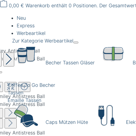
0,00 €
Warenkorb enthält 0 Positionen. Der Gesamtwert
Neu
Express
Werbeartikel
Zur Kategorie Werbeartikel
ey Antistress Ball
Becher Tassen Gläser
B
Coffee To Go Becher
Tassen
Emaille Tassen
Caps Mützen Hüte
Elek