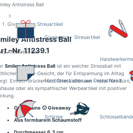
Giveaways - Streuartikel
Giveaways - Streuartikel
miley Antistress Ball
rt.-Nr.
11239.1
ey Antistress Ball
Handwerkerme
er
Smiley Antistress Ball
ist ein weicher Stressball mit
röhlichem Smiley-Gesicht, der für Entspannung im Alltag
Microfasertücher aus Deutschland
orgt. Einfach drücken und Stress abbauen – ideal fürs Büro,
uhause oder als sympathischer Werbeartikel mit positiver
irkung.
Gute Laune 🙂 Giveaway
Schirme
Schlüsselbänd
Aus formbarem Schaumstoff
Durchmesser 6,3 cm