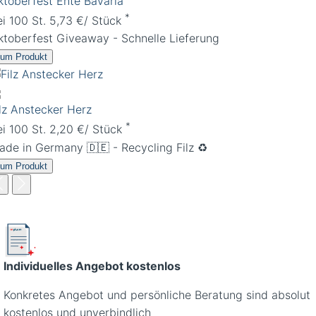
ktoberfest Ente Bavaria
*
ei 100 St. 5,73 €/ Stück
ktoberfest Giveaway - Schnelle Lieferung
um Produkt
ilz Anstecker Herz
*
ei 100 St. 2,20 €/ Stück
ade in Germany 🇩🇪 - Recycling Filz ♻️
um Produkt
Individuelles Angebot kostenlos
Konkretes Angebot und persönliche Beratung sind absolut
kostenlos und unverbindlich