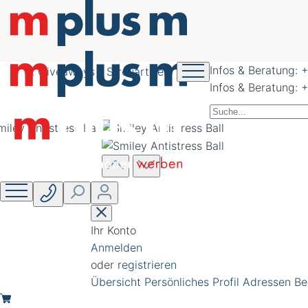
nachhaltig schöner
werben
Infos & Beratung:
+
Giveaways - Streuartikel
Infos & Beratung:
+
Ihr Konto
Anmelden
oder
registrieren
Übersicht
Persönliches Profil
Adressen
Be