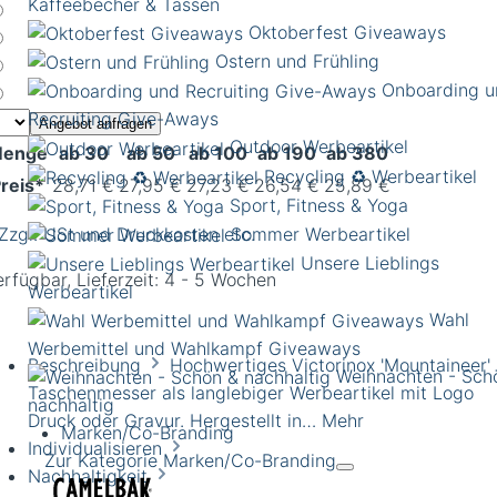
Kaffeebecher & Tassen
Oktoberfest Giveaways
Ostern und Frühling
Onboarding u
Recruiting Give-Aways
Angebot anfragen
Outdoor Werbeartikel
enge
ab 30
ab 50
ab 100
ab 190
ab 380
Recycling ♻️ Werbeartikel
reis*
28,71 €
27,95 €
27,23 €
26,54 €
25,89 €
Sport, Fitness & Yoga
 Zzgl. USt und Druckkosten etc.
Sommer Werbeartikel
Unsere Lieblings
erfügbar, Lieferzeit: 4 - 5 Wochen
Werbeartikel
Wahl
Werbemittel und Wahlkampf Giveaways
Beschreibung
Hochwertiges Victorinox 'Mountaineer'
Weihnachten - Sch
Taschenmesser als langlebiger Werbeartikel mit Logo
nachhaltig
Druck oder Gravur. Hergestellt in…
Mehr
Marken/Co-Branding
Individualisieren
Zur Kategorie Marken/Co-Branding
Nachhaltigkeit