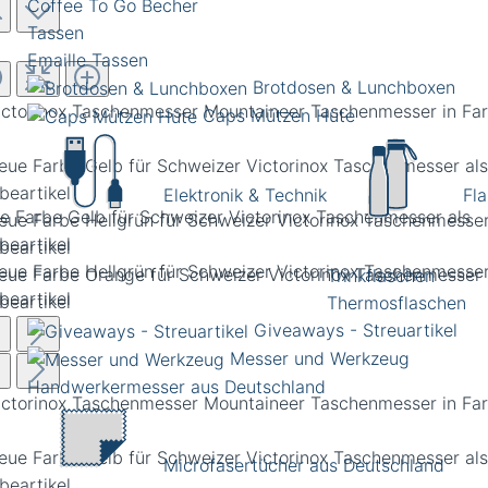
Coffee To Go Becher
Tassen
Emaille Tassen
Brotdosen & Lunchboxen
Caps Mützen Hüte
Elektronik & Technik
Fl
e Farbe Gelb für Schweizer Victorinox Taschenmesser als
beartikel
Trinkflaschen
Thermosflaschen
Giveaways - Streuartikel
Messer und Werkzeug
Handwerkermesser aus Deutschland
Microfasertücher aus Deutschland