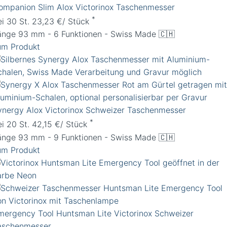
ompanion Slim Alox Victorinox Taschenmesser
*
ei 30 St. 23,23 €/ Stück
änge 93 mm - 6 Funktionen - Swiss Made 🇨🇭
um Produkt
ynergy Alox Victorinox Schweizer Taschenmesser
*
ei 20 St. 42,15 €/ Stück
änge 93 mm - 9 Funktionen - Swiss Made 🇨🇭
um Produkt
mergency Tool Huntsman Lite Victorinox Schweizer
aschenmesser