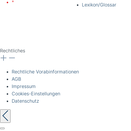
*
Lieferung nur an
Lexikon/Glossar
gewerbliche Kunden und
Institutionen. Alle Preise
zzgl. Ust. Preise
unverbindlich. Irrtümer
vorbehalten.
Rechtliches
Rechtliche Vorabinformationen
AGB
Impressum
Cookies-Einstellungen
Datenschutz