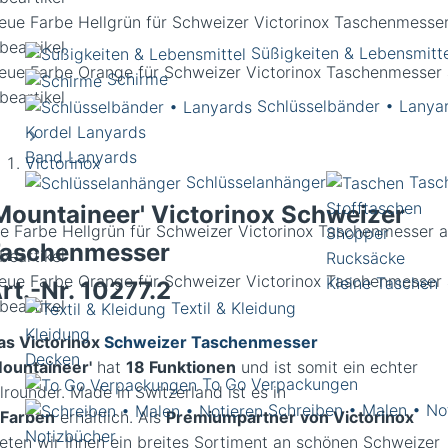
Süßigkeiten & Lebensmitt
Schirme
Schlüsselbänder • Lanya
Kordel Lanyards
Band Lanyards
Victorinox
Schlüsselanhänger
Tasc
Stofftaschen
Mountaineer' Victorinox Schweizer
e Farbe Hellgrün für Schweizer Victorinox Taschenmesser a
Shopper
aschenmesser
beartikel
Rucksäcke
Kleine Taschen
rt.-Nr.
10277.2
Textil & Kleidung
Kleidung
as Victorinox
Schweizer Taschenmesser
Decken
Mountaineer'
hat
18 Funktionen
und ist somit ein echter
To Go Verpackungen
lrounder. Made in Switzerland ist es in
Schreiben • Malen • No
Farben
erhältlich. Als
Premiumpartner von Victorinox
Notizbücher
ieten wir Ihnen ein breites Sortiment an schönen Schweizer