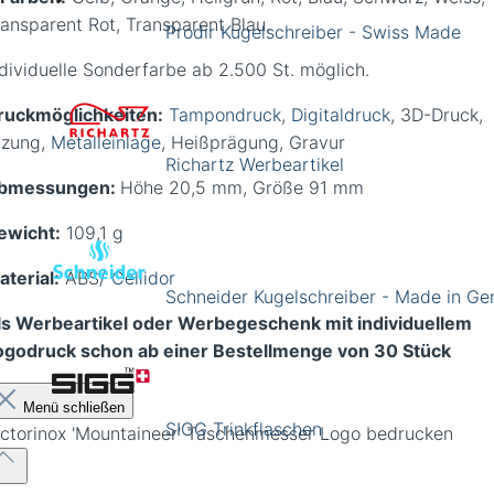
ransparent Rot, Transparent Blau.
Prodir Kugelschreiber - Swiss Made
ndividuelle Sonderfarbe ab 2.500 St. möglich.
ruckmöglichkeiten:
Tampondruck
,
Digitaldruck
, 3D-Druck,
tzung,
Metalleinlage
, Heißprägung, Gravur
Richartz Werbeartikel
bmessungen:
Höhe 20,5 mm, Größe 91 mm
ewicht:
109,1 g
aterial:
ABS/
Cellidor
Schneider Kugelschreiber - Made in G
ls Werbeartikel oder Werbegeschenk mit individuellem
ogodruck schon ab einer Bestellmenge von 30 Stück
Menü schließen
SIGG Trinkflaschen
ictorinox 'Mountaineer' Taschenmesser Logo bedrucken