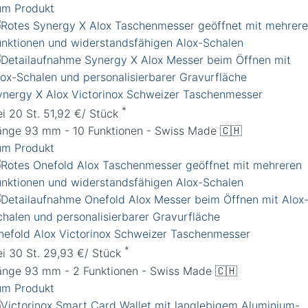
um Produkt
ynergy X Alox Victorinox Schweizer Taschenmesser
*
ei 20 St. 51,92 €/ Stück
änge 93 mm - 10 Funktionen - Swiss Made 🇨🇭
um Produkt
nefold Alox Victorinox Schweizer Taschenmesser
*
ei 30 St. 29,93 €/ Stück
änge 93 mm - 2 Funktionen - Swiss Made 🇨🇭
um Produkt