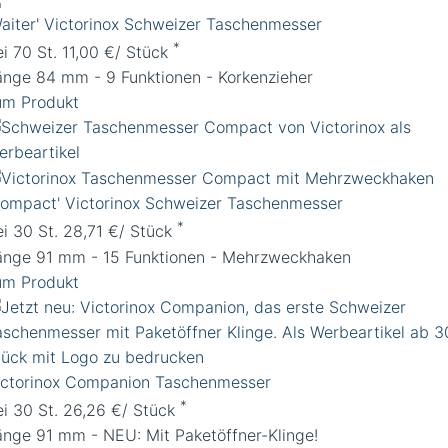
Waiter' Victorinox Schweizer Taschenmesser
*
ei 70 St. 11,00 €/ Stück
änge 84 mm - 9 Funktionen - Korkenzieher
um Produkt
Compact' Victorinox Schweizer Taschenmesser
*
ei 30 St. 28,71 €/ Stück
änge 91 mm - 15 Funktionen - Mehrzweckhaken
um Produkt
ictorinox Companion Taschenmesser
*
ei 30 St. 26,26 €/ Stück
änge 91 mm - NEU: Mit Paketöffner-Klinge!