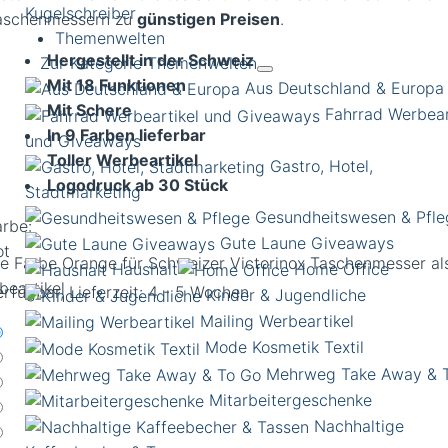
Kugelschreiber
aschenmessern zu
günstigen Preisen
.
Themenwelten
Hergestellt in der Schweiz
Zur Kategorie Themenwelten
Mit 18 Funktionen
Aus Deutschland & Europa
Mit Schere
Fahrrad Werbear
In 9 Farben lieferbar
und Giveaways
Toller Werbeartikel
Gastro, Hotel,
Logodruck ab 30 Stück
Stadtmarketing
Gesundheitswesen & Pfle
arbe:
Gute Laune Giveaways
ot
e Farbe Orange für Schweizer Victorinox Taschenmesser al
Haushalt
Home Office
beartikel
erfügbar, Lieferzeit: 4 - 5 Wochen
Kinder & Jugendliche
Mailing Werbeartikel
Mode Kosmetik Textil
Mehrweg Take Away & 
Mitarbeitergeschenke
Nachhaltige