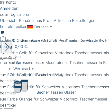
Ihr Konto
Anmelden
oder
registrieren
Übersicht
Persönliches Profil
Adressen
Bestellungen
Kontakt
Lexikon
Deutsch
▼
0,00 €
Warenkorb enthält 0 Positionen. Der Gesamtwer
torinox Taschenmesser Mountaineer Taschenmesser in Farb
beträgt 0,00 €.
Neu
Express
Werbeartikel
Zur Kategorie Werbeartikel
Becher Tassen Gläser