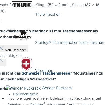
eschriftungsflächen: Klinge (50 x 9 mm), Schale (87 x 16
m).
Thule Taschen
ruckflächen auf Victorinox 91 mm Taschenmesser als
erbeartikel
Stanley® Thermobecher Isolierflaschen
Menü schließen
achhaltigkeit
Victorinox
 macht das
Schweizer Taschenmesser
'Mountaineer' zu
em nachhaltigen Werbeartikel?
Wenger Rucksack
rial ✔︎
Nachhaltigkeit
Hochwertiger rostfreier Edelstahl mit Recyclinganteil
®
Schalen aus
Cellidor
mit hohem Anteil Cellulose