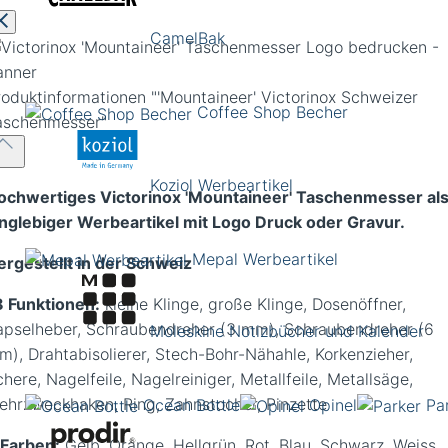
CamelBak
roduktinformationen
"'Mountaineer' Victorinox Schweizer
Coffee Shop Becher
aschenmesser"
Koziol Werbeartikel
ochwertiges Victorinox 'Mountaineer' Taschenmesser al
anglebiger Werbeartikel mit Logo Druck oder Gravur.
Mepal Werbeartikel
ergestellt in der Schweiz
8 Funktionen:
kleine Klinge, große Klinge, Dosenöffner,
apselheber, Schraubendreher (3 mm), Schraubendreher (6
Moleskine Notizbücher und Kalender
m), Drahtabisolierer, Stech-Bohr-Nähahle, Korkenzieher,
here, Nagelfeile, Nagelreiniger, Metallfeile, Metallsäge,
ehrzweckhaken, Ring, Zahnstocher, Pinzette
Ocean Bottle
Opinel
Pa
 Farben:
Gelb, Orange, Hellgrün, Rot, Blau, Schwarz, Weiss,