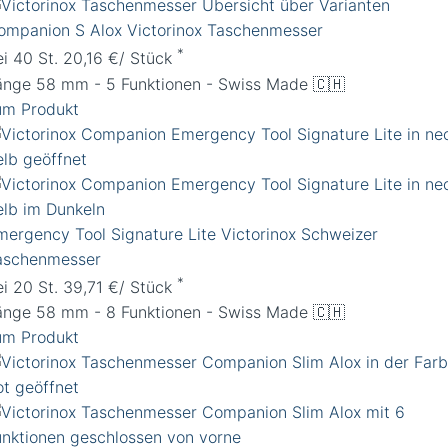
ompanion S Alox Victorinox Taschenmesser
*
ei 40 St. 20,16 €/ Stück
änge 58 mm - 5 Funktionen - Swiss Made 🇨🇭
um Produkt
mergency Tool Signature Lite Victorinox Schweizer
aschenmesser
*
ei 20 St. 39,71 €/ Stück
änge 58 mm - 8 Funktionen - Swiss Made 🇨🇭
um Produkt