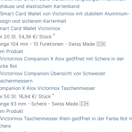
mart Card Wallet Victorinox
*
ei 20 St. 54,36 €/ Stück
änge 104 mm - 10 Funktionen - Swiss Made 🇨🇭
um Produkt
ompanion X Alox Victorinox Taschenmesser
*
ei 50 St. 16,94 €/ Stück
änge 93 mm - Schere - Swiss Made 🇨🇭
um Produkt