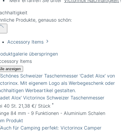
Mehr erfahren Sie unter '
Victorinox Nachhaltigkeit
'!
hnliche Produkte, genauso schön:
Accessory Items
roduktgalerie überspringen
ccessory Items
lle anzeigen
Cadet Alox' Victorinox Schweizer Taschenmesser
*
ei 40 St. 21,38 €/ Stück
änge 84 mm - 9 Funktionen - Aluminium Schalen
um Produkt