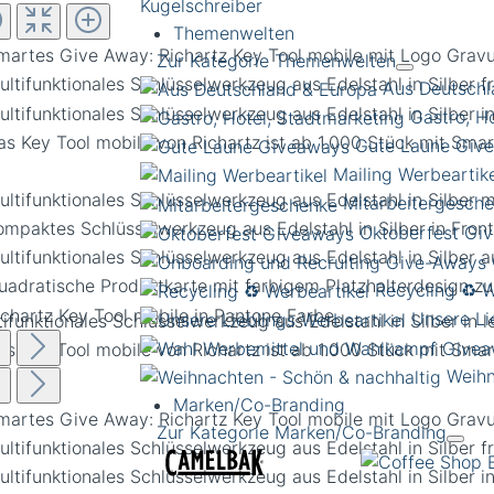
Kugelschreiber
Themenwelten
Zur Kategorie Themenwelten
Aus Deutschl
Gastro, H
Gute Laune Giv
Mailing Werbeartik
Mitarbeitergesch
Oktoberfest Gi
Recycling ♻️ W
Unsere Li
tifunktionales Schlüsselwerkzeug aus Edelstahl in Silber in
Weihn
Marken/Co-Branding
Zur Kategorie Marken/Co-Branding