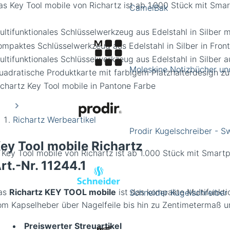
CamelBak
Moleskine Notizbücher un
Richartz Werbeartikel
Prodir Kugelschreiber - 
ey Tool mobile Richartz
 Key Tool mobile von Richartz ist ab 1.000 Stück mit Smart
rt.-Nr.
11244.1
as
Richartz KEY TOOL mobile
ist das kompakte Multifunktio
Schneider Kugelschreiber
om Kapselheber über Nagelfeile bis hin zu Zentimetermaß und
Preiswerter Streuartikel