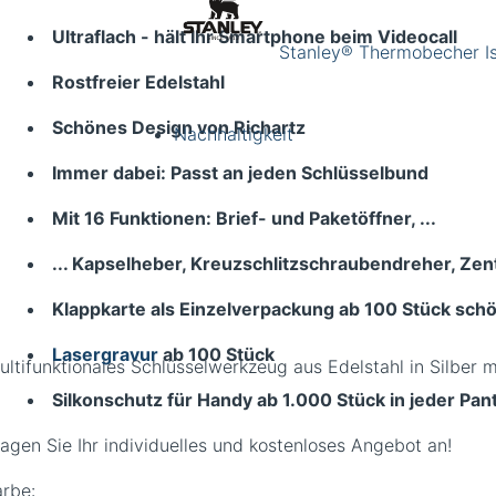
Ultraflach - hält Ihr Smartphone beim Videocall
Stanley® Thermobecher Is
Rostfreier Edelstahl
Schönes Design von Richartz
Nachhaltigkeit
Immer dabei: Passt an jeden Schlüsselbund
Mit 16 Funktionen: Brief- und Paketöffner, ...
... Kapselheber, Kreuzschlitzschraubendreher, Ze
Klappkarte als Einzelverpackung ab 100 Stück schö
Lasergravur
ab 100 Stück
Silkonschutz für Handy ab 1.000 Stück in jeder Pa
ragen Sie Ihr individuelles und kostenloses Angebot an!
arbe: