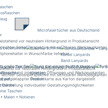
laschen
osflaschen
zeug
Microfasertücher aus Deutschland
& Lebensmittel
Schirme
Kordel Lanyards
Band Lanyards
Taschen
Textil & Kleidung
eistehend vor neutralem Hintergrund in Produktansicht
offtaschen
Kleidung
opper
Decken
cksäcke
eine Taschen
 • Malen • Notieren