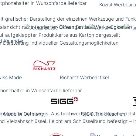
Koziol Werbearti
Ocean Bottle
Opinel
d Kalender
Swiss Made
Richartz Werbeartikel
phonehalter in Wunschfarbe lieferbar
nstool für unterwegs. Aus hochwertigem, rostfreiem Edelstah
 - Made in Germany
SIGG Trinkflaschen
 Vielzahnschlüssel. Leicht am Schlüsselbund befestigt – im