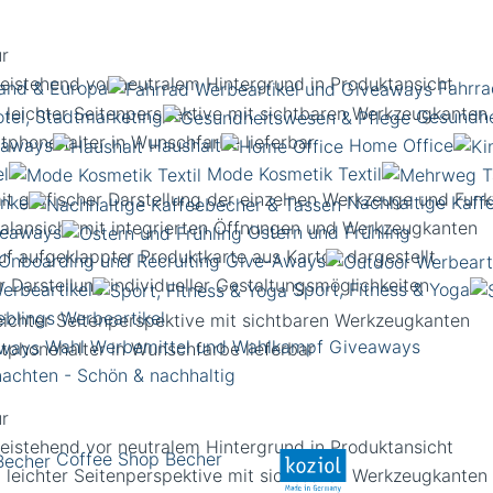
and & Europa
Fahrra
otel, Stadtmarketing
Gesundhe
eaways
Haushalt
Home Office
el
Mode Kosmetik Textil
enke
Nachhaltige Kaff
veaways
Ostern und Frühling
Onboarding und Recruiting Give-Aways
erbeartikel
Sport, Fitness & Yoga
eblings Werbeartikel
 leichter Seitenperspektive mit sichtbaren Werkzeugkanten
Wahl Werbemittel und Wahlkampf Giveaways
achten - Schön & nachhaltig
Coffee Shop Becher