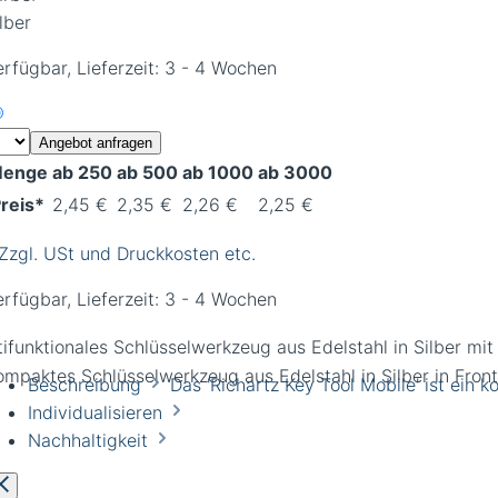
lber
erfügbar, Lieferzeit: 3 - 4 Wochen
Angebot anfragen
enge
ab 250
ab 500
ab 1000
ab 3000
reis*
2,45 €
2,35 €
2,26 €
2,25 €
 Zzgl. USt und Druckkosten etc.
erfügbar, Lieferzeit: 3 - 4 Wochen
tifunktionales Schlüsselwerkzeug aus Edelstahl in Silber mi
Beschreibung
Das 'Richartz Key Tool Mobile' ist ein
Individualisieren
Nachhaltigkeit