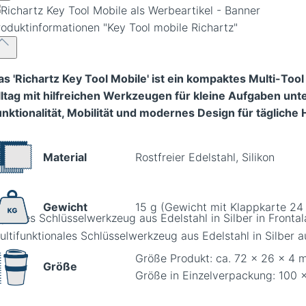
roduktinformationen
"Key Tool mobile Richartz"
as 'Richartz Key Tool Mobile' ist ein kompaktes Multi-Too
lltag mit hilfreichen Werkzeugen für kleine Aufgaben un
unktionalität, Mobilität und modernes Design für täglich
Material
Rostfreier Edelstahl, Silikon
Gewicht
15 g (Gewicht mit Klappkarte 24
paktes Schlüsselwerkzeug aus Edelstahl in Silber in Fronta
Größe Produkt: ca. 72 x 26 x 4
Größe
Größe in Einzelverpackung: 100