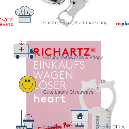
Gastro, Hotel, Stadtmarketing
Gesundheitswesen & Pflege
Gute Laune Giveaways
hartz Einkaufswagenlöser 'heart' als preiswertes Giveaway 
o Gravur
Haushalt
Home Office