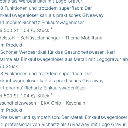
karl mobile' Richartz Einkaufswagenlöser
*
ei 500 St. 1,04 €/ Stück
delstahl - Schlüsselanhänger - Thema Mobilfunk
um Produkt
karl pharma' Richartz Einkaufswagenlöser
*
ei 500 St. 1,04 €/ Stück
esundheitswesen - EKA Chip - Keychain
um Produkt