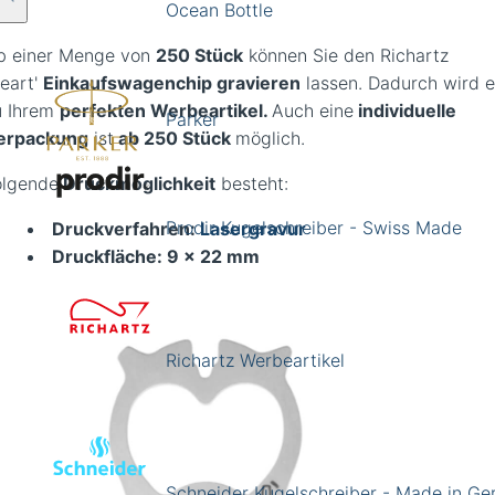
Ocean Bottle
b einer Menge von
25
0 Stück
können Sie den Richartz
Heart'
Einkaufswagenchip gravieren
lassen. Dadurch wird e
u Ihrem
perfekten Werbeartikel.
Auch eine
individuelle
Parker
erpackung
ist
ab 250 Stück
möglich.
olgende
Druckmöglichkeit
besteht:
Prodir Kugelschreiber - Swiss Made
Druckverfahren:
Lasergravur
Druckfläche: 9 x 22 mm
Richartz Werbeartikel
Schneider Kugelschreiber - Made in G