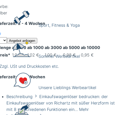
arbe:
lber
eferzeit:
3 - 4 Wochen
Sport, Fitness & Yoga
Angebot anfragen
enge
ab 500
ab 1000
ab 3000
ab 5000
ab 10000
reis*
1,04 €
1,02 €
1,00 €
0,98 €
0,95 €
Sommer Werbeartikel
 Zzgl. USt und Druckkosten etc.
eferzeit:
3 - 4 Wochen
Unsere Lieblings Werbeartikel
Beschreibung
Einkaufswagenlöser bedrucken: der
Einkaufswagenlöser von Richartz mit süßer Herzform ist
mit 8 verschiedenen Funktionen ein…
Mehr