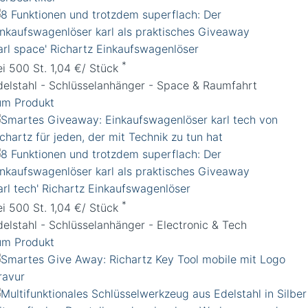
karl space' Richartz Einkaufswagenlöser
*
ei 500 St. 1,04 €/ Stück
delstahl - Schlüsselanhänger - Space & Raumfahrt
um Produkt
arl tech' Richartz Einkaufswagenlöser
*
ei 500 St. 1,04 €/ Stück
delstahl - Schlüsselanhänger - Electronic & Tech
um Produkt