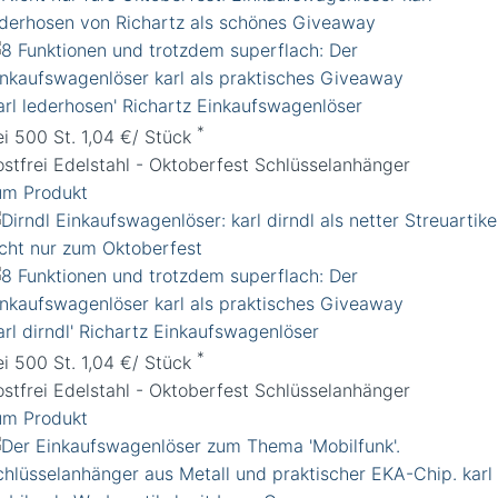
karl lederhosen' Richartz Einkaufswagenlöser
*
ei 500 St. 1,04 €/ Stück
ostfrei Edelstahl - Oktoberfest Schlüsselanhänger
um Produkt
arl dirndl' Richartz Einkaufswagenlöser
*
ei 500 St. 1,04 €/ Stück
ostfrei Edelstahl - Oktoberfest Schlüsselanhänger
um Produkt