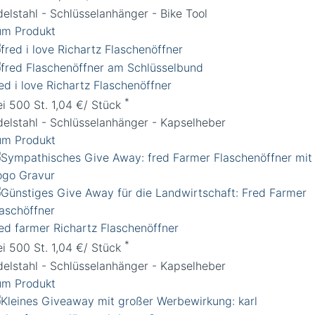
delstahl - Schlüsselanhänger - Bike Tool
um Produkt
ed i love Richartz Flaschenöffner
*
ei 500 St. 1,04 €/ Stück
delstahl - Schlüsselanhänger - Kapselheber
um Produkt
red farmer Richartz Flaschenöffner
*
ei 500 St. 1,04 €/ Stück
delstahl - Schlüsselanhänger - Kapselheber
um Produkt