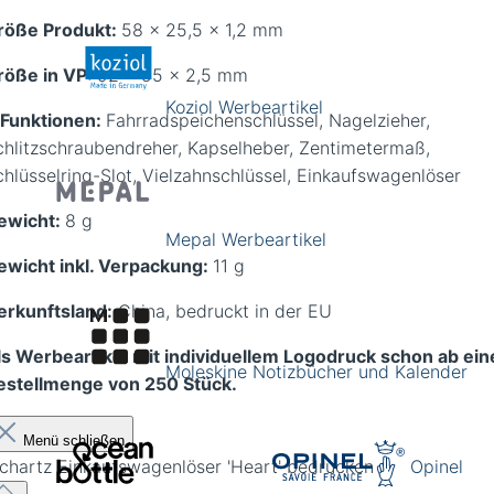
röße Produkt:
58 x 25,5 x 1,2 mm
röße in VP:
92 x 55 x 2,5 mm
Koziol Werbeartikel
 Funktionen:
Fahrradspeichenschlüssel, Nagelzieher,
chlitzschraubendreher, Kapselheber, Zentimetermaß,
chlüsselring-Slot, Vielzahnschlüssel, Einkaufswagenlöser
ewicht:
8 g
Mepal Werbeartikel
ewicht inkl. Verpackung:
11 g
erkunftsland:
China, bedruckt in der EU
ls Werbeartikel mit individuellem Logodruck schon ab ein
Moleskine Notizbücher und Kalender
estellmenge von 250 Stück.
Menü schließen
ichartz Einkaufswagenlöser 'Heart' bedrucken
Opinel