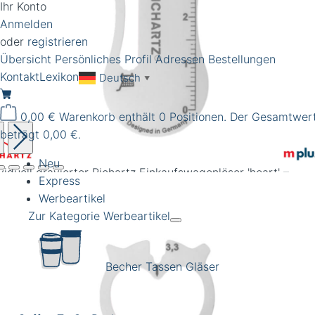
Ihr Konto
Anmelden
oder
registrieren
Übersicht
Persönliches Profil
Adressen
Bestellungen
Kontakt
Lexikon
Deutsch
▼
0,00 €
Warenkorb enthält 0 Positionen. Der Gesamtwer
beträgt 0,00 €.
Neu
viduell gravierter Richartz Einkaufswagenlöser 'heart' –
Express
iswertes und praktisches Giveaway für Ihre Werbekampagn
Werbeartikel
Zur Kategorie Werbeartikel
Becher Tassen Gläser