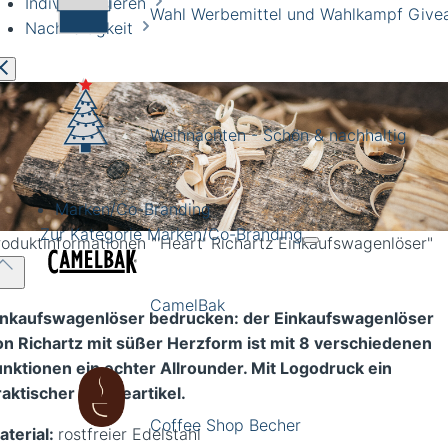
Individualisieren
Wahl Werbemittel und Wahlkampf Giv
Nachhaltigkeit
Weihnachten - Schön & nachhaltig
Marken/Co-Branding
Zur Kategorie Marken/Co-Branding
roduktinformationen
"'Heart' Richartz Einkaufswagenlöser"
CamelBak
inkaufswagenlöser bedrucken: der Einkaufswagenlöser
on Richartz mit süßer Herzform ist mit 8 verschiedenen
unktionen ein echter Allrounder. Mit Logodruck ein
raktischer Werbeartikel.
Coffee Shop Becher
aterial:
rostfreier Edelstahl