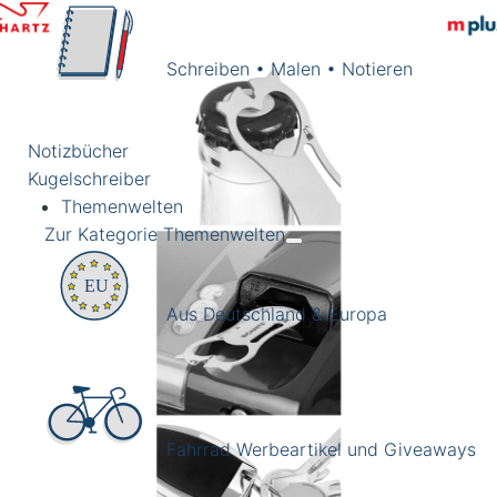
Schreiben • Malen • Notieren
Notizbücher
Kugelschreiber
Themenwelten
Zur Kategorie Themenwelten
hartz Einkaufswagenlöser 'heart' mit Logo Gravur – Das
iswerte Giveaway für Ihre Kunden
Aus Deutschland & Europa
Fahrrad Werbeartikel und Giveaways