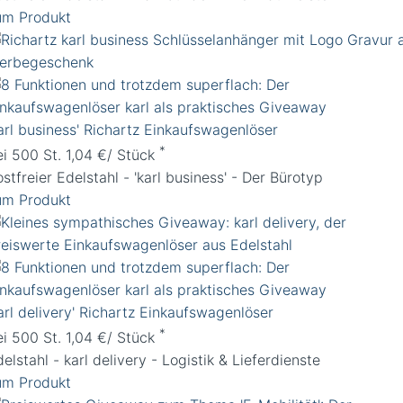
um Produkt
karl business' Richartz Einkaufswagenlöser
*
ei 500 St. 1,04 €/ Stück
stfreier Edelstahl - 'karl business' - Der Bürotyp
um Produkt
arl delivery' Richartz Einkaufswagenlöser
*
ei 500 St. 1,04 €/ Stück
elstahl - karl delivery - Logistik & Lieferdienste
um Produkt