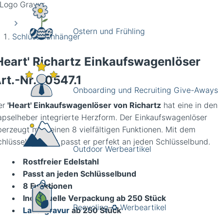
Ostern und Frühling
Schlüsselanhänger
Heart' Richartz Einkaufswagenlöser
rt.-Nr.
10547.1
Onboarding und Recruiting Give-Aways
er
'Heart'
Einkaufswagenlöser
von Richartz
hat eine in den
apselheber integrierte Herzform. Der Einkaufswagenlöser
berzeugt mit seinen 8 vielfältigen Funktionen. Mit dem
chlüsselring-Slot passt er perfekt an jeden Schlüsselbund.
Outdoor Werbeartikel
Rostfreier Edelstahl
Passt an jeden Schlüsselbund
8 Funktionen
Individuelle Verpackung ab 250 Stück
Recycling ♻️ Werbeartikel
Lasergravur
ab 250 Stück