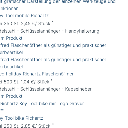
ey Tool mobile Richartz
*
ei 250 St. 2,45 €/ Stück
delstahl - Schlüsselanhänger - Handyhalterung
um Produkt
red holiday Richartz Flaschenöffner
*
ei 500 St. 1,04 €/ Stück
delstahl - Schlüsselanhänger - Kapselheber
um Produkt
ey Tool bike Richartz
*
ei 250 St. 2,85 €/ Stück