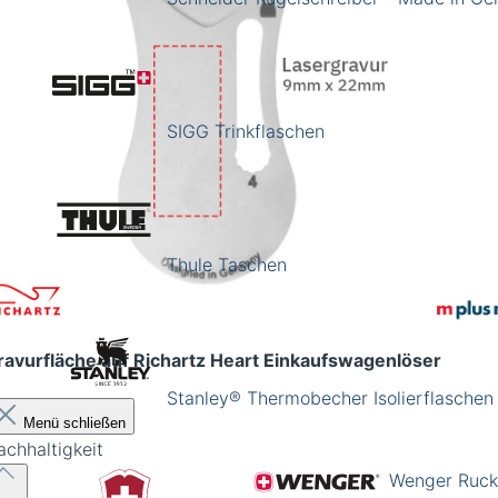
SIGG Trinkflaschen
Thule Taschen
ravurfläche auf Richartz Heart Einkaufswagenlöser
Stanley® Thermobecher Isolierflaschen
Menü schließen
achhaltigkeit
Wenger Ruck