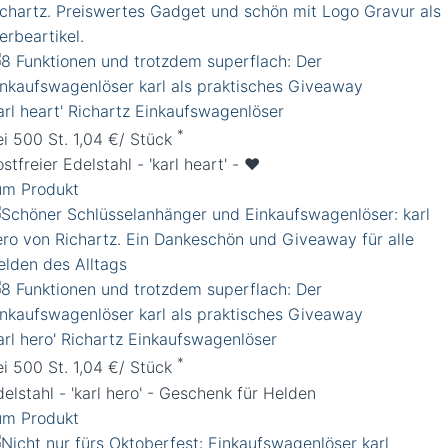
arl heart' Richartz Einkaufswagenlöser
*
ei 500 St. 1,04 €/ Stück
stfreier Edelstahl - 'karl heart' - ♥️
um Produkt
arl hero' Richartz Einkaufswagenlöser
*
ei 500 St. 1,04 €/ Stück
elstahl - 'karl hero' - Geschenk für Helden
um Produkt