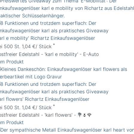
arl e mobility' Richartz Einkaufswagenlöser
*
ei 500 St. 1,04 €/ Stück
stfreier Edelstahl - 'karl e mobility' - E-Auto
um Produkt
arl flowers' Richartz Einkaufswagenlöser
*
ei 500 St. 1,04 €/ Stück
stfreier Edelstahl - 'karl flowers' - 💐🌷🌹
um Produkt