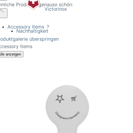
hnliche Produkte, genauso schön:
Victorinox
Accessory Items
Nachhaltigkeit
roduktgalerie überspringen
ccessory Items
lle anzeigen