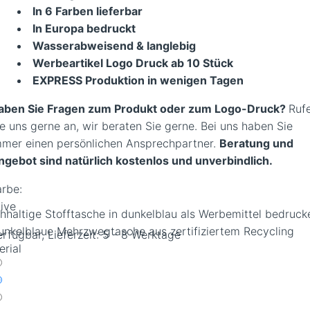
In 6 Farben lieferbar
In Europa bedruckt
Wasserabweisend & langlebig
Werbeartikel Logo Druck ab 10 Stück
EXPRESS Produktion in wenigen Tagen
aben Sie Fragen zum Produkt oder zum Logo-Druck?
Ruf
ie uns gerne an, wir beraten Sie gerne. Bei uns haben Sie
mmer einen persönlichen Ansprechpartner.
Beratung und
ngebot sind natürlich kostenlos und unverbindlich.
arbe:
live
hhaltige Stofftasche in dunkelblau als Werbemittel bedruck
rfügbar, Lieferzeit: 5 - 8 Werktage