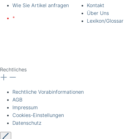
Wie Sie Artikel anfragen
Kontakt
Über Uns
*
Lieferung nur an
Lexikon/Glossar
gewerbliche Kunden und
Institutionen. Alle Preise
zzgl. Ust. Preise
unverbindlich. Irrtümer
vorbehalten.
Rechtliches
Rechtliche Vorabinformationen
AGB
Impressum
Cookies-Einstellungen
Datenschutz