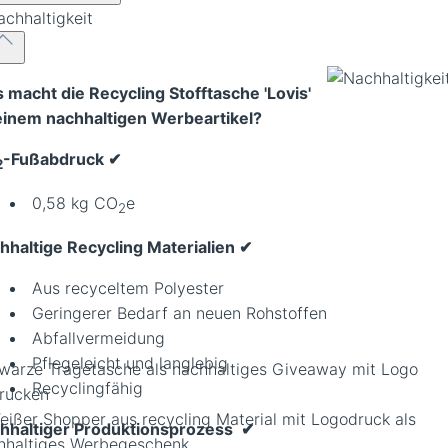
achhaltigkeit
 macht die Recycling Stofftasche 'Lovis'
einem nachhaltigen Werbeartikel?
-Fußabdruck ✔︎
2
0,58 kg CO
e
2
hhaltige
Recycling
Materialien
✔
Aus recyceltem Polyester
Geringerer Bedarf an neuen Rohstoffen
Abfallvermeidung
Pflegeleicht und langlebig
warze Tragetasche als nachhaltiges Giveaway mit Logo
Recyclingfähig
rucken
hhaltiger Produktionsprozess
✔