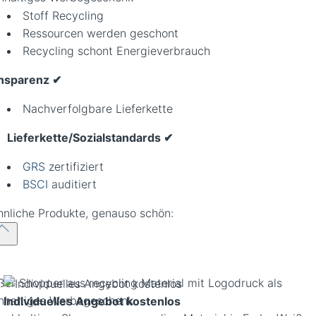
Stoff Recycling
Ressourcen werden geschont
Recycling schont Energieverbrauch
nsparenz
✔
Nachverfolgbare Lieferkette
Lieferkette/Sozialstandards
✔
GRS
zertifiziert
BSCI
auditiert
hnliche Produkte, genauso schön:
ßer Shopper aus recycling Material mit Logodruck als
hhaltiges Werbegeschenk
Individuelles Angebot kostenlos