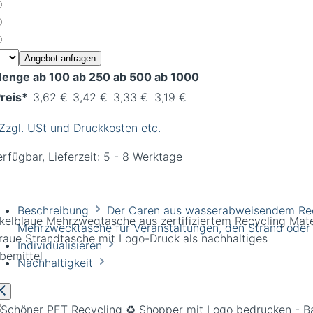
Angebot anfragen
enge
ab 100
ab 250
ab 500
ab 1000
reis*
3,62 €
3,42 €
3,33 €
3,19 €
 Zzgl. USt und Druckkosten etc.
rfügbar, Lieferzeit: 5 - 8 Werktage
Beschreibung
Der Caren aus wasserabweisendem Recy
kelblaue Mehrzwegtasche aus zertifiziertem Recycling Mate
Mehrzwecktasche für Veranstaltungen, den Strand ode
Individualisieren
Nachhaltigkeit