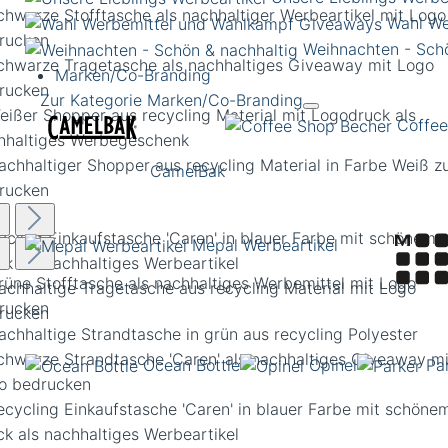
Wahl We
Weihnachten - Schö
Marken/Co-Branding
Zur Kategorie Marken/Co-Branding
Coffee
CamelBak
ycling Einkaufstasche 'Caren' in blauer Farbe mit schönem
Mepal Werbeartikel
ck als nachhaltiges Werbeartikel
Ocean Bottle
Opinel
Pa