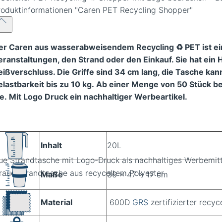
roduktinformationen
"Caren PET Recycling Shopper"
er Caren aus wasserabweisendem Recycling ♻️ PET ist e
eranstaltungen, den Strand oder den Einkauf. Sie hat ein
eißverschluss. Die Griffe sind 34 cm lang, die Tasche kan
elastbarkeit bis zu 10 kg.
Ab einer Menge von 50 Stück bed
ie. Mit Logo Druck ein nachhaltiger Werbeartikel.
Inhalt
20L
ue Strandtasche mit Logo-Druck als nachhaltiges Werbemitt
Maße
36 x 47 x 17 cm
Material
600D
GRS
zertifizierter recyc