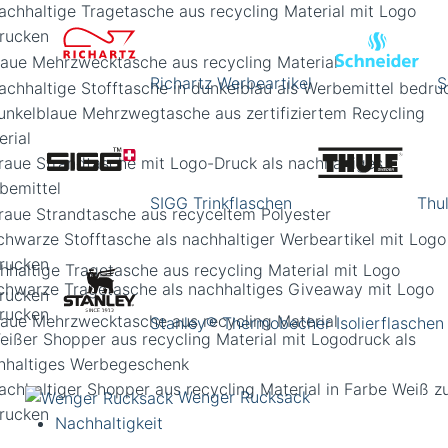
Richartz Werbeartikel
S
SIGG Trinkflaschen
Thu
hhaltige Tragetasche aus recycling Material mit Logo
rucken
Stanley® Thermobecher Isolierflaschen
Wenger Rucksack
Nachhaltigkeit