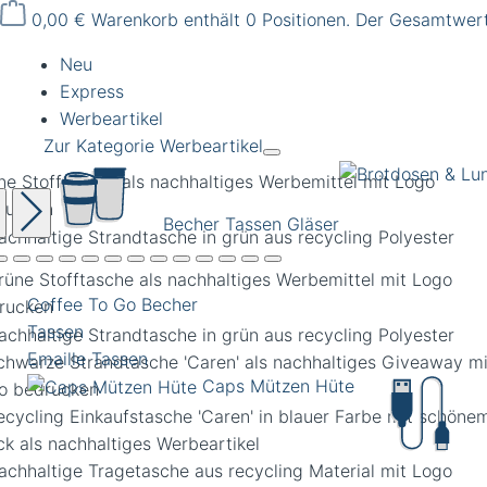
0,00 €
Warenkorb enthält 0 Positionen. Der Gesamtwert
Neu
Express
Werbeartikel
Zur Kategorie Werbeartikel
ne Stofftasche als nachhaltiges Werbemittel mit Logo
rucken
Becher Tassen Gläser
Coffee To Go Becher
Tassen
Emaille Tassen
Caps Mützen Hüte