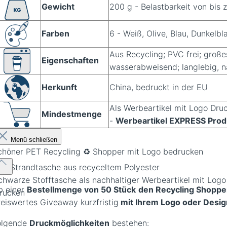
Gewicht
200 g - Belastbarkeit von bis 
Farben
6 - Weiß, Olive, Blau, Dunkelb
Aus Recycling; PVC frei; groß
Eigenschaften
wasserabweisend; langlebig, n
Herkunft
China, bedruckt in der EU
Als Werbeartikel mit Logo Dru
Mindestmenge
-
Werbeartikel EXPRESS Produ
Menü schließen
chöner PET Recycling ♻️ Shopper mit Logo bedrucken
ue Strandtasche aus recyceltem Polyester
b einer
Bestellmenge von 50 Stück
den Recycling Shopper
reiswertes Giveaway kurzfristig
mit Ihrem Logo oder Desi
olgende
Druckmöglichkeiten
bestehen: