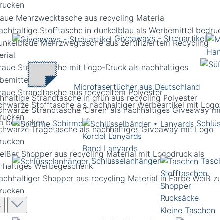
Giveaways - Streuartikel
Han
Microfasertücher aus Deutschland
hhaltige Strandtasche in grün aus recycling Polyester
Schirme
Schlü
Kordel Lanyards
Band Lanyards
Schlüsselanhänger
Tasc
Stofftaschen
Shopper
Rucksäcke
Kleine Taschen