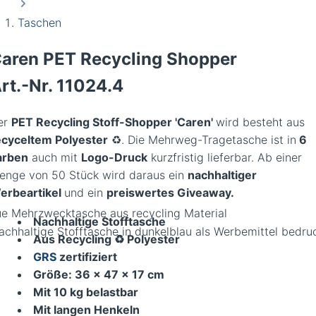
Taschen
aren PET Recycling Shopper
rt.-Nr.
11024.4
er
PET Recycling Stoff-Shopper 'Caren'
wird besteht aus
ecyceltem Polyester
♻️. Die Mehrweg-Tragetasche ist in
6
arben
auch mit
Logo-Druck
kurzfristig lieferbar. Ab einer
enge von 50 Stück wird daraus ein
nachhaltiger
erbeartikel
und ein
preiswertes Giveaway.
ue Mehrzwecktasche aus recycling Material
Nachhaltige Stofftasche
Aus Recycling ♻️ Polyester
GRS
zertifiziert
Größe: 36 x 47 x 17 cm
Mit 10 kg belastbar
Mit langen Henkeln