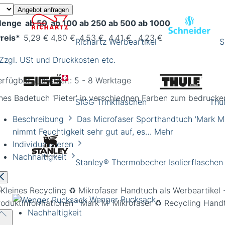
Angebot anfragen
enge
ab 50
ab 100
ab 250
ab 500
ab 1000
reis*
5,29 €
4,80 €
4,53 €
4,41 €
4,23 €
Richartz Werbeartikel
S
 Zzgl. USt und Druckkosten etc.
rfügbar, Lieferzeit: 5 - 8 Werktage
ines Badetuch 'Pieter' in verschiednen Farben zum bedrucke
SIGG Trinkflaschen
Thu
Beschreibung
Das Microfaser Sporthandtuch 'Mark M' 
nimmt Feuchtigkeit sehr gut auf, es…
Mehr
Individualisieren
Nachhaltigkeit
Stanley® Thermobecher Isolierflaschen
Wenger Rucksack
roduktinformationen
"'Mark M' Mikrofaser ♻️ Recycling Hand
Nachhaltigkeit