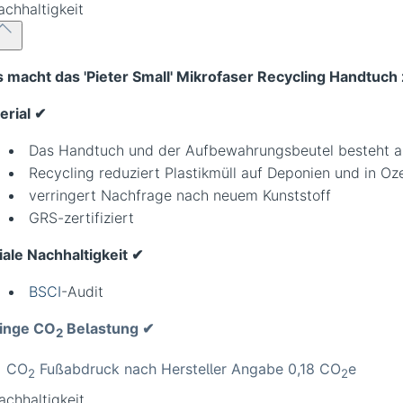
achhaltigkeit
 macht das 'Pieter Small' Mikrofaser Recycling Handtuch
rial ✔︎
Das Handtuch und der Aufbewahrungsbeutel besteht 
Recycling reduziert Plastikmüll auf Deponien und in O
verringert Nachfrage nach neuem Kunststoff
GRS-zertifiziert
iale Nachhaltigkeit ✔︎
BSCI
-Audit
inge CO
Belastung ✔︎
2
CO
Fußabdruck nach Hersteller Angabe 0,18 CO
e
2
2