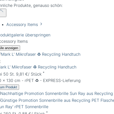
hnliche Produkte, genauso schön:
Accessory Items
roduktgalerie überspringen
ccessory Items
lle anzeigen
Mark L' Mikrofaser ♻️ Recycling Handtuch
*
ei 50 St. 9,81 €/ Stück
0 x 130 cm - rPET ♻️ - EXPRESS-Lieferung
um Produkt
Sun Ray' rPET Sonnenbrille
*
ei 250 St. 0,88 €/ Stück