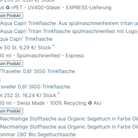
us ♻️ rPET - UV400-Gläser - EXPRESS-Lieferung
um Produkt
qua Capri' Trinkflasche
*
ei 50 St. 6,29 €/ Stück
00 ml - Spülmaschinenfest - Express
um Produkt
raveller 0,6l' SIGG Trinkflasche
*
ei 252 St. 16,24 €/ Stück
00 ml - Swiss Made - 100% Recycling ♻️ Alu
um Produkt
Sommar 280' Bio Segeltuchtasche