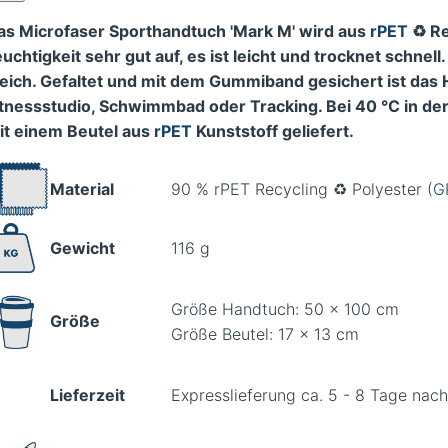
as Microfaser Sporthandtuch 'Mark M' wird aus
rPET
♻️ Re
euchtigkeit sehr gut auf, es ist leicht und trocknet schne
eich. Gefaltet und mit dem Gummiband gesichert ist das H
itnessstudio, Schwimmbad oder Tracking. Bei 40 °C in 
it einem Beutel aus
rPET
Kunststoff geliefert.
Material
90 % rPET Recycling ♻️ Polyester (
G
Gewicht
116 g
Größe Handtuch: 50 x 100 cm
Größe
Größe Beutel: 17 x 13 cm
Lieferzeit
Expresslieferung ca. 5 - 8 Tage nac