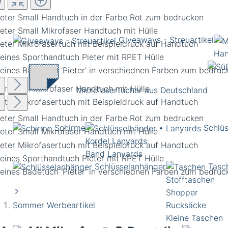
Giveaways - Streuartikel
Han
ter Small Mikrofaser Handtuch mit Hülle
Microfasertücher aus Deutschland
Schirme
Schlü
Kordel Lanyards
Band Lanyards
Schlüsselanhänger
Tasc
Stofftaschen
Shopper
Sommer Werbeartikel
Rucksäcke
Kleine Taschen