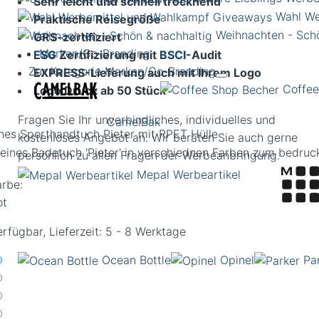
Sehr leicht und schnell trocknend
Wahl We
Praktische Reisegröße
Weihnachten - Schö
GRS-zertifiziert
Marken/Co-Branding
ESG
Zertifizierung mit
BSCI
-Audit
Zur Kategorie Marken/Co-Branding
EXPRESS-Lieferung auch mit Ihrem Logo
Coffee
Logo Druck ab 50 Stück
Fragen Sie Ihr unverbindliches, individuelles und
CamelBak
ines Sporthandtuch Pieter mit RPET Hülle
kostenloses Angebot an. Wir beraten Sie auch gerne
persönlich zu allen Fragen der Werbeanbringung.
Mepal Werbeartikel
arbe:
ot
rfügbar, Lieferzeit: 5 - 8 Werktage
Ocean Bottle
Opinel
Pa