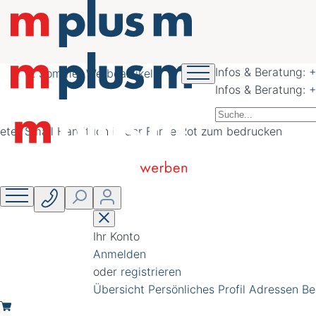
nachhaltig schöner
werben
Infos & Beratung:
+
Sommer Werbeartikel
Infos & Beratung:
+
Ihr Konto
Anmelden
oder
registrieren
Übersicht
Persönliches Profil
Adressen
Be