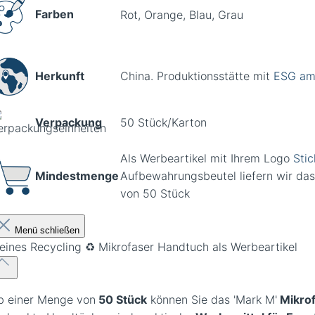
Farben
Rot, Orange, Blau, Grau
Herkunft
China. Produktionsstätte mit
ESG
am
Verpackung
50 Stück/Karton
Als Werbeartikel mit Ihrem Logo
Stic
Mindestmenge
Aufbewahrungsbeutel liefern wir da
von 50 Stück
Menü schließen
leines Recycling ♻️ Mikrofaser Handtuch als Werbeartikel
b einer Menge von
50 Stück
können Sie das 'Mark M'
Mikrof