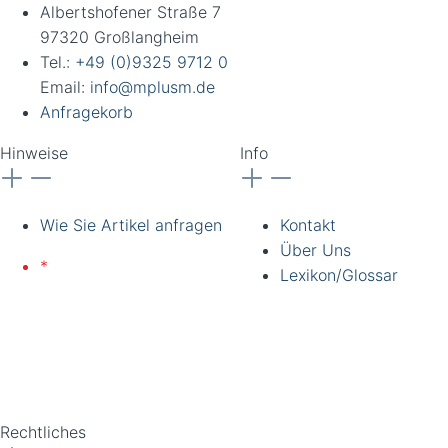
Albertshofener Straße 7
97320 Großlangheim
Tel.:
+49 (0)9325 9712 0
Email:
info@mplusm.de
Anfragekorb
Hinweise
Info
Wie Sie Artikel anfragen
Kontakt
Über Uns
*
Lieferung nur an
Lexikon/Glossar
gewerbliche Kunden und
Institutionen. Alle Preise
zzgl. Ust. Preise
unverbindlich. Irrtümer
vorbehalten.
Rechtliches