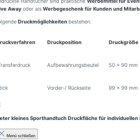
edruckte Handtücher sind praktische
Werbemittel für Even
ive Away
oder als
Werbegeschenk für Kunden und Mitarbe
olgende
Druckmöglichkeiten
bestehen:
ruckverfahren
Druckposition
Druckgröße
ransferdruck
Aufbewahrungsbeutel
50 x 90 mm
tick
Vorder-/ Rückseite
99 x 99 mm
ieter kleines Sporthandtuch Druckfläche für individuellen
Menü schließen