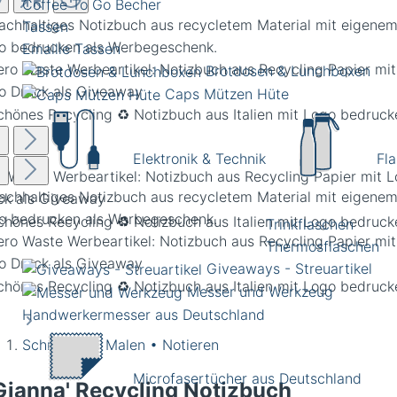
Coffee To Go Becher
Tassen
Emaille Tassen
Brotdosen & Lunchboxen
Caps Mützen Hüte
Elektronik & Technik
Fl
o Waste Werbeartikel: Notizbuch aus Recycling Papier mit 
ck als Giveaway
Trinkflaschen
Thermosflaschen
Giveaways - Streuartikel
Messer und Werkzeug
Handwerkermesser aus Deutschland
Schreiben • Malen • Notieren
Microfasertücher aus Deutschland
Gianna' Recycling Notizbuch