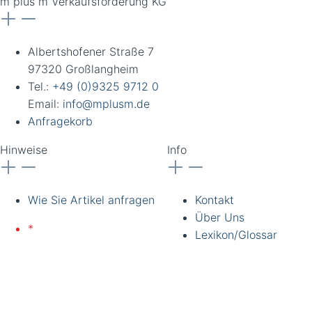
m plus m Verkaufsförderung KG
Albertshofener Straße 7
97320 Großlangheim
Tel.:
+49 (0)9325 9712 0
Email:
info@mplusm.de
Anfragekorb
Hinweise
Info
Wie Sie Artikel anfragen
Kontakt
Über Uns
*
Lieferung nur an
Lexikon/Glossar
gewerbliche Kunden und
Institutionen. Alle Preise
zzgl. Ust. Preise
unverbindlich. Irrtümer