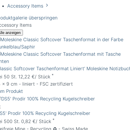
Accessory Items
roduktgalerie überspringen
ccessory Items
lle anzeigen
Classic Softcover Taschenformat Liniert' Moleskine Notizbuc
*
ei 50 St. 12,22 €/ Stück
 x 9 cm - liniert - FSC zertifiziert
um Produkt
DS5' Prodir 100% Recycling Kugelschreiber
*
ei 500 St. 0,82 €/ Stück
leifreie Mine - Recycling ♻️ - Swiss Made