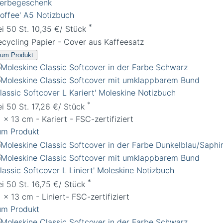
Coffee' A5 Notizbuch
*
ei 50 St. 10,35 €/ Stück
ecycling Papier - Cover aus Kaffeesatz
um Produkt
Classic Softcover L Kariert' Moleskine Notizbuch
*
ei 50 St. 17,26 €/ Stück
 x 13 cm - Kariert - FSC-zertifiziert
um Produkt
lassic Softcover L Liniert' Moleskine Notizbuch
*
ei 50 St. 16,75 €/ Stück
 x 13 cm - Liniert- FSC-zertifiziert
um Produkt