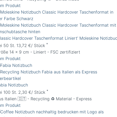
um Produkt
Classic Hardcover Taschenformat Liniert' Moleskine Notizbu
*
ei 50 St. 13,72 €/ Stück
öße 14 x 9 cm - Liniert - FSC zertifiziert
um Produkt
abia Notizbuch
*
ei 100 St. 2,30 €/ Stück
s Italien 🇮🇹 - Recycling ♻️ Material - Express
um Produkt