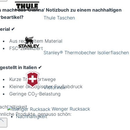
 macht das 'Gianna' Notizbuch zu einem nachhaltigen
beartikel?
Thule Taschen
rial ✔︎
Aus recyceltem Material
FSC-zertifiziert
Stanley® Thermobecher Isolierflaschen
estellt in Italien ✔︎
Kurze Transportwege
Kleiner ökologischer Fuußabdruck
Victorinox
Geringe CO
-Belastung
2
Wenger Rucksack
hnliche Produkte, genauso schön:
Nachhaltigkeit