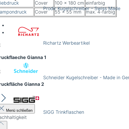
iebdruck
Cover
100 x 180 cm
einfarbig
Prodir Kugelschreiber - Swiss Made
ampondruck
Cover
55 x 55 mm
max. 4-farbig
Richartz Werbeartikel
ruckflaeche Gianna 1
Schneider Kugelschreiber - Made in G
ruckfläche Gianna 2
Menü schließen
SIGG Trinkflaschen
achhaltigkeit