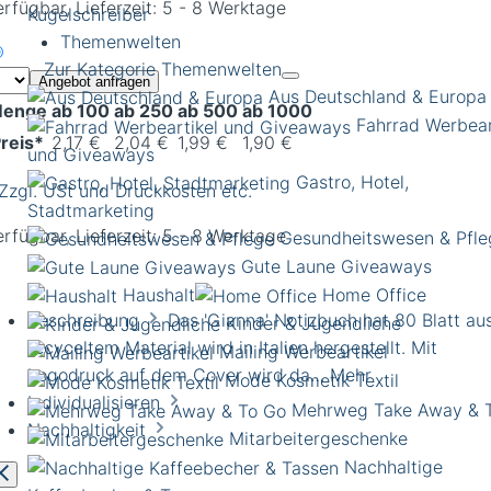
rfügbar, Lieferzeit: 5 - 8 Werktage
Kugelschreiber
Themenwelten
Zur Kategorie Themenwelten
Angebot anfragen
Aus Deutschland & Europa
enge
ab 100
ab 250
ab 500
ab 1000
Fahrrad Werbear
reis*
2,17 €
2,04 €
1,99 €
1,90 €
und Giveaways
Gastro, Hotel,
 Zzgl. USt und Druckkosten etc.
Stadtmarketing
rfügbar, Lieferzeit: 5 - 8 Werktage
Gesundheitswesen & Pfle
Gute Laune Giveaways
Haushalt
Home Office
Beschreibung
Das 'Gianna' Notizbuch hat 80 Blatt au
Kinder & Jugendliche
recyceltem Material wird in Italien hergestellt. Mit
Mailing Werbeartikel
Logodruck auf dem Cover wird da…
Mehr
Mode Kosmetik Textil
Individualisieren
Mehrweg Take Away & 
Nachhaltigkeit
Mitarbeitergeschenke
Nachhaltige