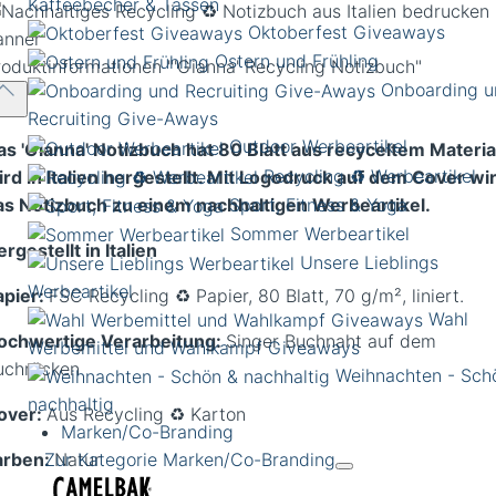
Kaffeebecher & Tassen
Oktoberfest Giveaways
Ostern und Frühling
roduktinformationen
"'Gianna' Recycling Notizbuch"
Onboarding u
Recruiting Give-Aways
Outdoor Werbeartikel
as 'Gianna' Notizbuch hat 80 Blatt
aus recyceltem Materia
Recycling ♻️ Werbeartikel
ird in Italien hergestellt. Mit Logodruck auf dem Cover wi
Sport, Fitness & Yoga
as Notizbuch zu einem nachhaltigen Werbeartikel.
Sommer Werbeartikel
rgestellt in Italien
Unsere Lieblings
Werbeartikel
apier:
FSC Recycling ♻️ Papier, 80 Blatt, 70 g/m², liniert.
Wahl
ochwertige Verarbeitung:
Singer Buchnaht auf dem
Werbemittel und Wahlkampf Giveaways
uchrücken
Weihnachten - Sch
nachhaltig
over:
Aus Recycling ♻️ Karton
Marken/Co-Branding
arben:
Natur
Zur Kategorie Marken/Co-Branding