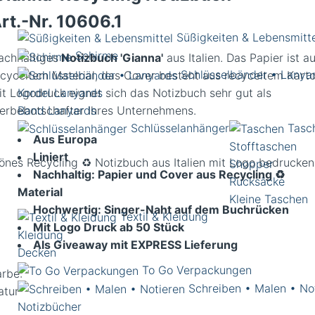
rt.-Nr.
10606.1
Süßigkeiten & Lebensmitt
Schirme
achhaltiges
Notizbuch 'Gianna'
aus Italien. Das Papier ist a
Schlüsselbänder • Lanya
ecyceltem Material, das Cover besteht aus recyceltem Karto
Kordel Lanyards
it Logodruck eignet sich das Notizbuch sehr gut als
Band Lanyards
erbebotschafter Ihres Unternehmens.
Schlüsselanhänger
Tasc
Aus Europa
Stofftaschen
Liniert
önes Recycling ♻️ Notizbuch aus Italien mit Logo bedrucken
Shopper
Nachhaltig: Papier und Cover aus Recycling ♻️
Rucksäcke
Material
Kleine Taschen
Hochwertig: Singer-Naht auf dem Buchrücken
Textil & Kleidung
Mit Logo Druck ab 50 Stück
Kleidung
Als Giveaway mit EXPRESS Lieferung
Decken
To Go Verpackungen
arbe:
Schreiben • Malen • No
atur
Notizbücher