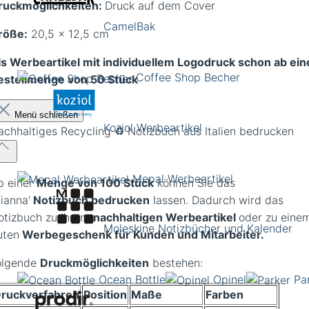
ruckmöglichkeiten:
Druck auf dem Cover
CamelBak
röße:
20,5 x 12,5 cm
ls Werbeartikel mit individuellem Logodruck schon ab ein
Coffee Shop Becher
estellmenge von 50 Stück
Menü schließen
Koziol Werbeartikel
achhaltiges Recycling ♻️ Notizbuch aus Italien bedrucken
Mepal Werbeartikel
b einer
Menge
von 100 Stück
können Sie das
ianna'
Notizbuch bedrucken
lassen. Dadurch wird das
otizbuch zu Ihrem
nachhaltigen Werbeartikel
oder zu eine
Moleskine Notizbücher und Kalender
uten
Werbegeschenk für Kunden und Mitarbeiter.
olgende
Druckmöglichkeiten
bestehen:
Ocean Bottle
Opinel
Pa
ruckverfahren
Position
Maße
Farben