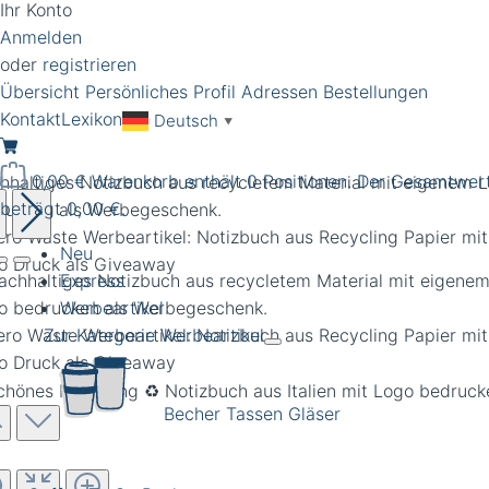
Ihr Konto
Anmelden
oder
registrieren
Übersicht
Persönliches Profil
Adressen
Bestellungen
Kontakt
Lexikon
Deutsch
▼
0,00 €
Warenkorb enthält 0 Positionen. Der Gesamtwer
hhaltiges Notizbuch aus recycletem Material mit eigenem 
beträgt 0,00 €.
rucken als Werbegeschenk.
Neu
Express
Werbeartikel
Zur Kategorie Werbeartikel
Becher Tassen Gläser