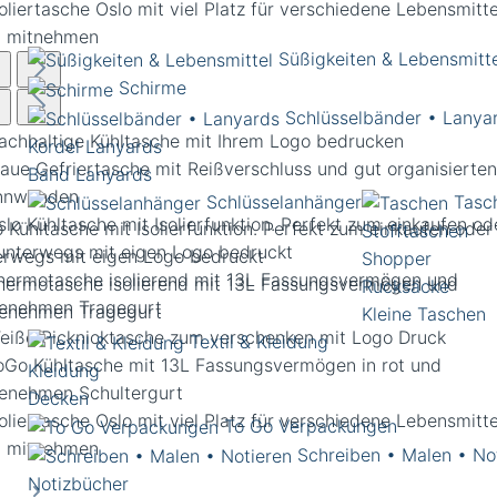
Süßigkeiten & Lebensmitt
Schirme
Schlüsselbänder • Lanya
Kordel Lanyards
Band Lanyards
Schlüsselanhänger
Tasc
 Kühltasche mit Isolierfunktion. Perfekt zum einkaufen oder 
Stofftaschen
erwegs mit eigen Logo bedruckt
Shopper
Rucksäcke
Kleine Taschen
Textil & Kleidung
Kleidung
Decken
To Go Verpackungen
Schreiben • Malen • No
Notizbücher