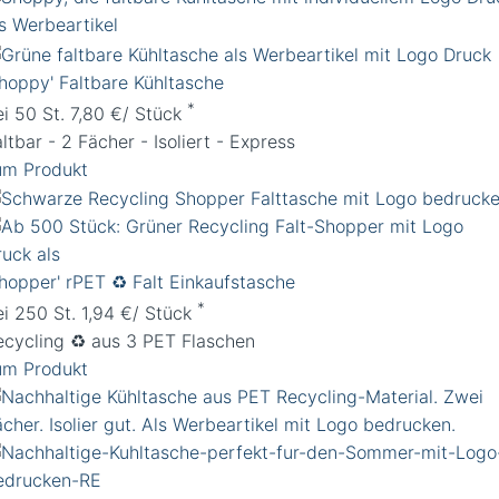
Shoppy' Faltbare Kühltasche
*
ei 50 St. 7,80 €/ Stück
ltbar - 2 Fächer - Isoliert - Express
um Produkt
Shopper' rPET ♻️ Falt Einkaufstasche
*
ei 250 St. 1,94 €/ Stück
ecycling ♻️ aus 3 PET Flaschen
um Produkt