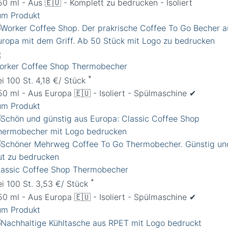
50 ml - Aus 🇪🇺 - Komplett zu bedrucken - Isoliert
um Produkt
orker Coffee Shop Thermobecher
*
ei 100 St. 4,18 €/ Stück
50 ml - Aus Europa 🇪🇺 - Isoliert - Spülmaschine ✔︎
um Produkt
lassic Coffee Shop Thermobecher
*
ei 100 St. 3,53 €/ Stück
50 ml - Aus Europa 🇪🇺 - Isoliert - Spülmaschine ✔︎
um Produkt