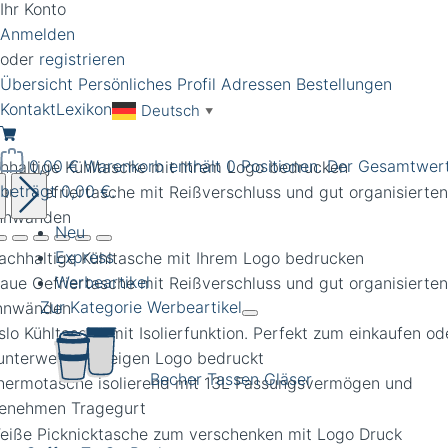
Ihr Konto
Anmelden
oder
registrieren
Übersicht
Persönliches Profil
Adressen
Bestellungen
Kontakt
Lexikon
Deutsch
▼
0,00 €
Warenkorb enthält 0 Positionen. Der Gesamtwer
hhaltige Kühltasche mit Ihrem Logo bedrucken
beträgt 0,00 €.
Neu
Express
Werbeartikel
Zur Kategorie Werbeartikel
Becher Tassen Gläser