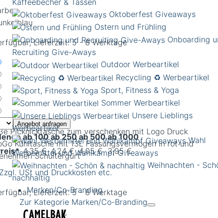
Kaffeebecher & Tassen
arbe:
Oktoberfest Giveaways
unkelblau
Ostern und Frühling
Onboarding u
rfügbar, Lieferzeit: 5 - 8 Werktage
Recruiting Give-Aways
Outdoor Werbeartikel
Recycling ♻️ Werbeartikel
Sport, Fitness & Yoga
Sommer Werbeartikel
Unsere Lieblings
Angebot anfragen
Werbeartikel
ße Picknicktasche zum verschenken mit Logo Druck
enge
ab 100
ab 250
ab 500
ab 1000
Wahl
reis*
4,35 €
4,24 €
4,05 €
3,95 €
Werbemittel und Wahlkampf Giveaways
Weihnachten - Sch
 Zzgl. USt und Druckkosten etc.
nachhaltig
Marken/Co-Branding
rfügbar, Lieferzeit: 5 - 8 Werktage
Zur Kategorie Marken/Co-Branding