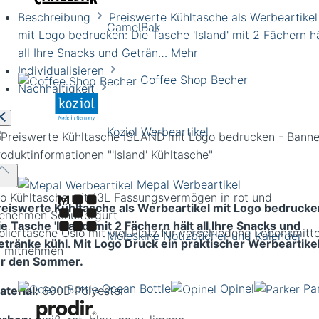
Beschreibung
Preiswerte Kühltasche als Werbeartikel
CamelBak
mit Logo bedrucken: Die Tasche 'Island' mit 2 Fächern hä
all Ihre Snacks und Geträn…
Mehr
Individualisieren
Coffee Shop Becher
Nachhaltigkeit
Koziol Werbeartikel
roduktinformationen
"'Island' Kühltasche"
Mepal Werbeartikel
o Kühltasche mit 13L Fassungsvermögen in rot und
reiswerte Kühltasche als Werbeartikel mit Logo bedrucke
enehmen Schultergurt
ie Tasche 'Island' mit 2 Fächern hält all Ihre Snacks und
Moleskine Notizbücher und Kalender
etränke kühl. Mit Logo Druck ein praktischer Werbeartike
ür den Sommer.
Ocean Bottle
Opinel
Pa
aterial:
600D Polyester