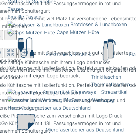
Coffee To Go Becher
Tassen
Emaille Tassen
Brotdosen & Lunchboxen
Caps Mützen Hüte
ue Gefriertasche mit Reißverschluss und gut organisierten
Elektronik & Technik
Fl
nnwänden
Trinkflaschen
Thermosflaschen
Giveaways - Streuartikel
Messer und Werkzeug
Handwerkermesser aus Deutschland
Microfasertücher aus Deutschland