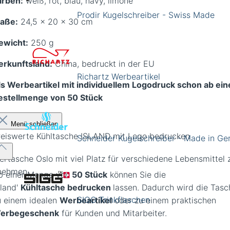
arben:
weiß, rot, blau, navy, limone
Prodir Kugelschreiber - Swiss Made
aße:
24,5 x 20 x 30 cm
ewicht:
250 g
erkunftsland:
China, bedruckt in der EU
Richartz Werbeartikel
ls Werbeartikel mit individuellem Logodruck schon ab ein
estellmenge von 50 Stück
Menü schließen
reiswerte Kühltasche ISLAND mit Logo bedrucken
Schneider Kugelschreiber - Made in G
liertasche Oslo mit viel Platz für verschiedene Lebensmittel
nehmen
b einer Menge von
50 Stück
können Sie die
sland'
Kühltasche bedrucken
lassen. Dadurch wird die Tasc
SIGG Trinkflaschen
u einem idealen
Werbeartikel
oder zu einem praktischen
erbegeschenk
für Kunden und Mitarbeiter.