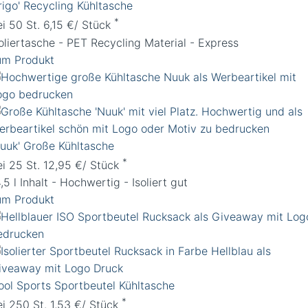
rigo' Recycling Kühltasche
*
ei 50 St. 6,15 €/ Stück
soliertasche - PET Recycling Material - Express
um Produkt
Nuuk' Große Kühltasche
*
ei 25 St. 12,95 €/ Stück
,5 l Inhalt - Hochwertig - Isoliert gut
um Produkt
ool Sports Sportbeutel Kühltasche
*
ei 250 St. 1,53 €/ Stück