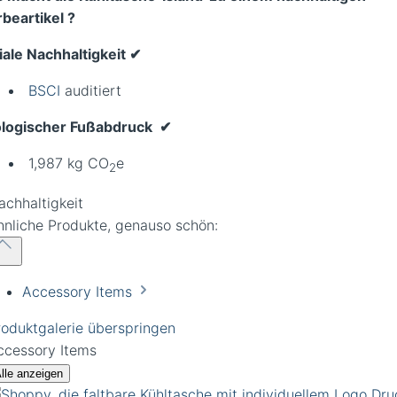
beartikel ?
iale Nachhaltigkeit
✔︎
BSCI
auditiert
logischer Fußabdruck
✔︎
1,987 kg CO
e
2
hnliche Produkte, genauso schön:
Accessory Items
roduktgalerie überspringen
ccessory Items
lle anzeigen