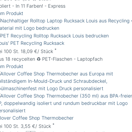
oliert - In 11 Farben! - Express
um Produkt
Louis' PET Recycling Rucksack
*
ei 100 St. 18,09 €/ Stück
us 18 recycelten ♻️ PET-Flaschen - Laptopfach
um Produkt
llover Coffee Shop Thermobecher
*
ei 100 St. 3,55 €/ Stück