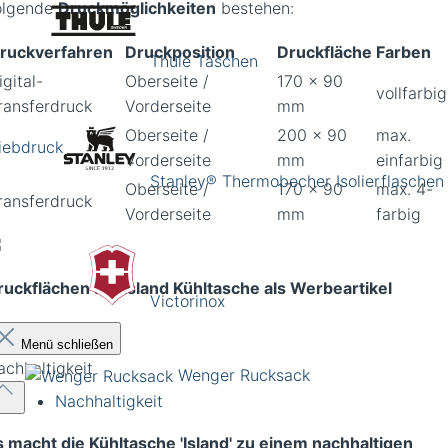
olgende
Druckmöglichkeiten
bestehen:
ruckverfahren
Druckposition
Druckfläche
Farben
Thule Taschen
igital-
Oberseite /
170 x 90
vollfarbig
ransferdruck
Vorderseite
mm
Oberseite /
200 x 90
max.
iebdruck
Vorderseite
mm
einfarbig
Stanley® Thermobecher Isolierflaschen
Oberseite /
170 x 90
max. 4-
ransferdruck
Vorderseite
mm
farbig
ruckflächen auf Island Kühltasche als Werbeartikel
Victorinox
Menü schließen
achhaltigkeit
Wenger Rucksack
Nachhaltigkeit
 macht die Kühltasche 'Island' zu einem nachhaltigen